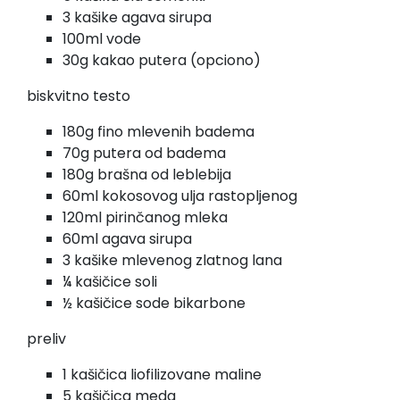
3 kašike agava sirupa
100ml vode
30g kakao putera (opciono)
biskvitno testo
180g fino mlevenih badema
70g putera od badema
180g brašna od leblebija
60ml kokosovog ulja rastopljenog
120ml pirinčanog mleka
60ml agava sirupa
3 kašike mlevenog zlatnog lana
¼ kašičice soli
½ kašičice sode bikarbone
preliv
1 kašičica liofilizovane maline
5 kašičica meda