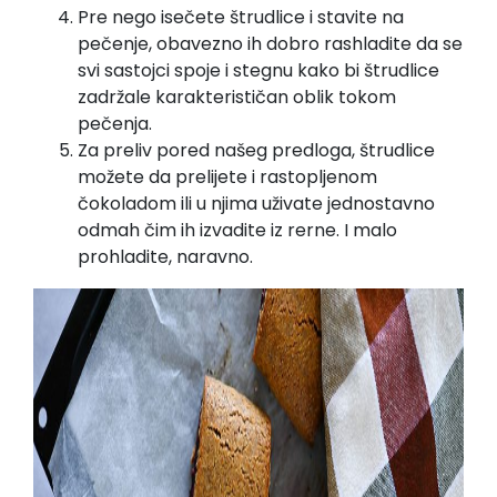
Pre nego isečete štrudlice i stavite na
pečenje, obavezno ih dobro rashladite da se
svi sastojci spoje i stegnu kako bi štrudlice
zadržale karakterističan oblik tokom
pečenja.
Za preliv pored našeg predloga, štrudlice
možete da prelijete i rastopljenom
čokoladom ili u njima uživate jednostavno
odmah čim ih izvadite iz rerne. I malo
prohladite, naravno.