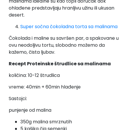
malinama idealne su kao topli doručak dok
ohlađene predstavljaju hranljivu užinu ili ukusan
desert.
Super sočna čokoladna torta sa malinama
Čokolada i maline su savršen par, a spakovane u
ovu neodoljivu tortu, slobodno možemo da
kažemo, čista ljubav.
Recept Proteinske štrudlice sa malinama
količina: 10-12 štrudlica
vreme: 40min + 60min hlađenje
Sastojci:
punjenje od malina
350g malina smrznutih
5 kašika čia semenki