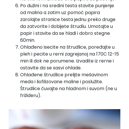
Po dužini i na sredini testa stavite punjenje
od malina a zatim uz pomoć papira
zarolajte stranice testa jednu preko druge
da zatvorite i dobijete štrudlu. Umotajte u
papir i stavite da se hladi i dobro stegne
60min.
Ohlađeno isecite na štrudlice, poređajte u
pleh i pecite u rerni zagrejanoj na 170C 12-15
min ili dok ne porumene. Izvadite iz rerne i
ostavite da se sasvi ohlade.
Ohlađene štrudlice prelijte mešavinom
meda i liofilizovane maline i poslužite.
Štrudlice čuvajte na hladnom i suvom (ne u
frižideru).