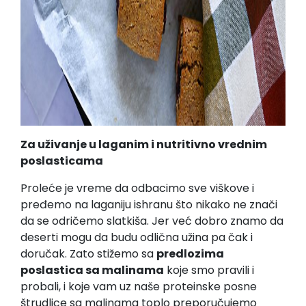
Za uživanje u laganim i nutritivno vrednim
poslasticama
Proleće je vreme da odbacimo sve viškove i
pređemo na laganiju ishranu što nikako ne znači
da se odričemo slatkiša. Jer već dobro znamo da
deserti mogu da budu odlična užina pa čak i
doručak. Zato stižemo sa
predlozima
poslastica sa malinama
koje smo pravili i
probali, i koje vam uz naše proteinske posne
štrudlice sa malinama toplo preporučujemo