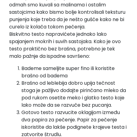
odmah smo kuvali sa malinama i ostalim
sastojcima kako bismo bolje kontrolisali teksturu
punjenja koje treba da je nešto gušće kako ne bi
curelo iz kolača tokom pečenja.
Biskvitno testo napravićete jednako lako
spajanjem mokrih i suvih sastojaka. Kako je ovo
testo praktično bez brašna, potrebno je tek
malo pažnje da ispadne savršeno:
Bademe sameljite super fino ili koristite
brašno od badema
Brašno od leblebija dobro upija tečnost
stoga je pažljivo dodajte pirinčano mleko da
pod rukom osetite meko i glatko testo koje
lako može da se razvuče bez pucanja.
Gotovo testo razvucite oklagijom između
dva papira za pečenje. Papir za pečenje
iskoristite da lakše podignete krajeve testa i
zatvorite štrudlu.