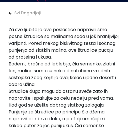
Svi Dogadjaji
Za sve ljubitelje ove poslastice napravili smo
posne štrudlice sa malinama sada u još hranljivijoj
varijanti. Pored mekog biskvitnog testa i sočnog
punjenja od slatkih malina, ove štrudlice pucaju
od proteina i ukusa.
Bademi, brašno od leblebija, čia semenke, zlatni
lan, maline samo su neki od nutritivno vrednih
sastojaka zbog kojih je ovaj kolač ujedno desert i
dobra užina.
Štrudlice dugo mogu da ostanu sveže zato ih
napravite i spakujte za celu nedelju pred vama.
Kad god se uželite dobrog slatkog zalogaja.
Punjenje za štrudlice po principu čia džema
napravićete brzo i lako, a po želji umešajte i
kakao puter za još puniji ukus. Čia semenke