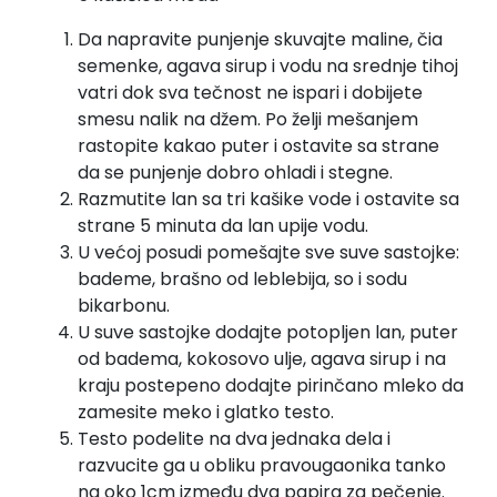
Da napravite punjenje skuvajte maline, čia
semenke, agava sirup i vodu na srednje tihoj
vatri dok sva tečnost ne ispari i dobijete
smesu nalik na džem. Po želji mešanjem
rastopite kakao puter i ostavite sa strane
da se punjenje dobro ohladi i stegne.
Razmutite lan sa tri kašike vode i ostavite sa
strane 5 minuta da lan upije vodu.
U većoj posudi pomešajte sve suve sastojke:
bademe, brašno od leblebija, so i sodu
bikarbonu.
U suve sastojke dodajte potopljen lan, puter
od badema, kokosovo ulje, agava sirup i na
kraju postepeno dodajte pirinčano mleko da
zamesite meko i glatko testo.
Testo podelite na dva jednaka dela i
razvucite ga u obliku pravougaonika tanko
na oko 1cm između dva papira za pečenje.