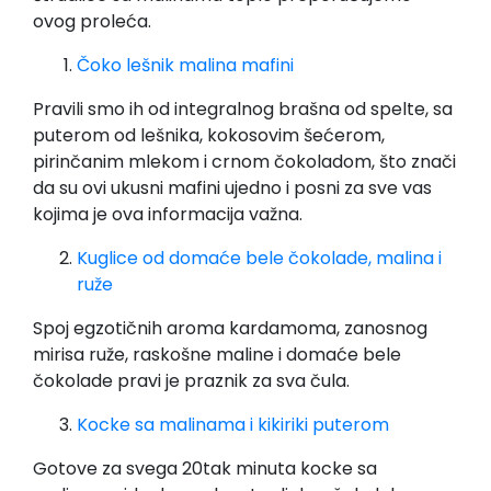
ovog proleća.
Čoko lešnik malina mafini
Pravili smo ih od integralnog brašna od spelte, sa
puterom od lešnika, kokosovim šećerom,
pirinčanim mlekom i crnom čokoladom, što znači
da su ovi ukusni mafini ujedno i posni za sve vas
kojima je ova informacija važna.
Kuglice od domaće bele čokolade, malina i
ruže
Spoj egzotičnih aroma kardamoma, zanosnog
mirisa ruže, raskošne maline i domaće bele
čokolade pravi je praznik za sva čula.
Kocke sa malinama i kikiriki puterom
Gotove za svega 20tak minuta kocke sa