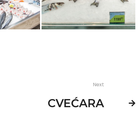
Next
CVEĆARA