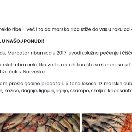
lo ribe – već i to da morska riba stiže do vas u roku od
 U NAŠOJ PONUDI!
udu, Mercator ribarnica u 2017. uvodi uslužno pečenje i či
orskih riba i nekoliko vrsta rečnih kao što su šaran i smu
iže čak iz Norveške.
 tokom prošle godine prodato 6.5 tona lososa! Iz morskih d
, kozice, dagnje, lignjuni, lignje, škampe, školjke kapesante