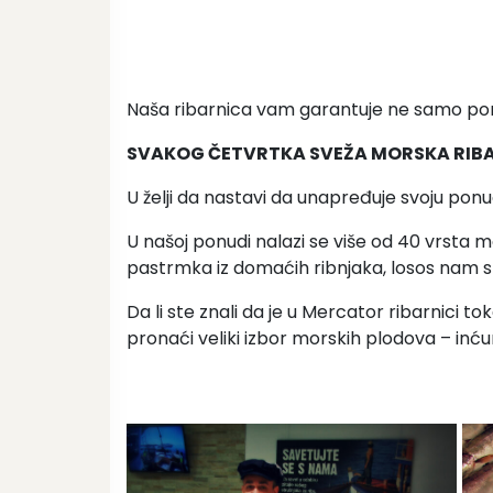
Naša ribarnica vam garantuje ne samo porek
SVAKOG ČETVRTKA SVEŽA MORSKA RIBA
U želji da nastavi da unapređuje svoju pon
U našoj ponudi nalazi se više od 40 vrsta m
pastrmka iz domaćih ribnjaka, losos nam st
Da li ste znali da je u Mercator ribarnici
pronaći veliki izbor morskih plodova – inćun