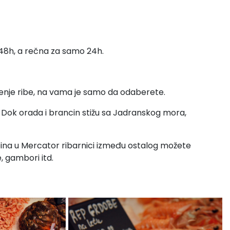
 48h, a rečna za samo 24h.
šćenje ribe, na vama je samo da odaberete.
đ. Dok orada i brancin stižu sa Jadranskog mora,
ubina u Mercator ribarnici između ostalog možete
, gambori itd.