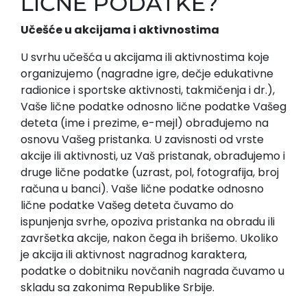
LIČNE PODATKE?
Učešće u akcijama i aktivnostima
U svrhu učešća u akcijama ili aktivnostima koje
organizujemo (nagradne igre, dečje edukativne
radionice i sportske aktivnosti, takmičenja i dr.),
Vaše lične podatke odnosno lične podatke Vašeg
deteta (ime i prezime, e-mejl) obrađujemo na
osnovu Vašeg pristanka. U zavisnosti od vrste
akcije ili aktivnosti, uz Vaš pristanak, obrađujemo i
druge lične podatke (uzrast, pol, fotografija, broj
računa u banci). Vaše lične podatke odnosno
lične podatke Vašeg deteta čuvamo do
ispunjenja svrhe, opoziva pristanka na obradu ili
završetka akcije, nakon čega ih brišemo. Ukoliko
je akcija ili aktivnost nagradnog karaktera,
podatke o dobitniku novčanih nagrada čuvamo u
skladu sa zakonima Republike Srbije.