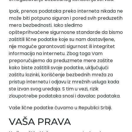
Ipak, prenos podataka preko interneta nikada ne
može biti potpuno siguran i pored svih preduzetih
mera bezbednosti. Iako sledimo
opšteprihvaćene sigurnosne standarde da bismo
zaštitili lične podatke koje su nam dostavljene,
nije moguće garantovati sigurnost ili integritet
informacija na internetu. Zbog toga Vam
preporučujemo da preduzmete mere zaštite
kako biste zaštitili svoje podatke, uključujući
zaštitu lozinki, korišćenje bezbednih mreža za
pristup internetu i odjavu iz mrežnih usluga kada
ste izvan svog uređaja. S tim u vezi, rizik
zloupotrebe podataka snosi i davalac podataka.
Vaše lične podatke čuvamo u Republici Srbiji.
VAŠA PRAVA