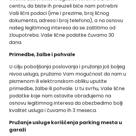
centru, da biste ih preuzeli biće nam potrebni
Vaši lični podaci (ime i prezime, broj ličnog
dokumenta, adresa i broj telefona), a na osnovu
našeg legitimnog interesa da se zaštitimo od
zloupotreba. Vaše lične podatke čuvamo 30
dana.
Primedbe, žalbe i pohvale
U cilju poboljšanja poslovanja i pružanja još boljeg
nivoa usluga, pružamo Vam mogućnost da nam u
pismenom ili elektronskom obliku uputite
primedbe, žalbe ili pohvale. U tu svrhu, Vaše lične
podatke koje nam ostavite obrađujemo na
osnovu legitimnog interesa da obezbedimo bolji
kvalitet usluga i čuvamo ih 3 meseca.
Pružanje usluge korišćenja parking mesta u
garaži