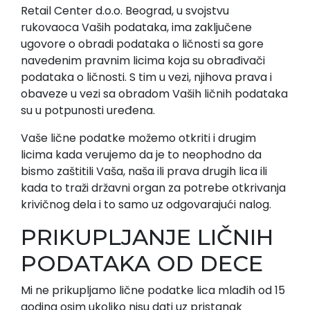
Retail Center d.o.o. Beograd, u svojstvu
rukovaoca Vaših podataka, ima zaključene
ugovore o obradi podataka o ličnosti sa gore
navedenim pravnim licima koja su obrađivači
podataka o ličnosti. S tim u vezi, njihova prava i
obaveze u vezi sa obradom Vaših ličnih podataka
su u potpunosti uređena.
Vaše lične podatke možemo otkriti i drugim
licima kada verujemo da je to neophodno da
bismo zaštitili Vaša, naša ili prava drugih lica ili
kada to traži državni organ za potrebe otkrivanja
krivičnog dela i to samo uz odgovarajući nalog.
PRIKUPLJANJE LIČNIH
PODATAKA OD DECE
Mi ne prikupljamo lične podatke lica mlađih od 15
godina osim ukoliko nisu dati uz pristanak