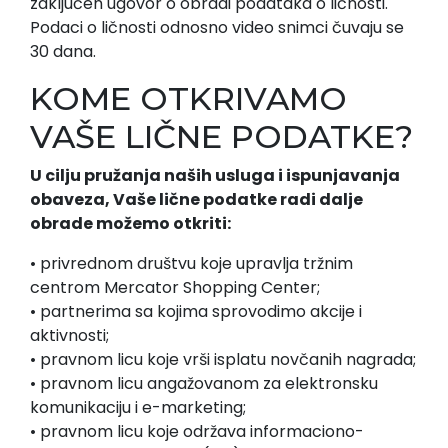
zaključen ugovor o obradi podataka o ličnosti.
Podaci o ličnosti odnosno video snimci čuvaju se
30 dana.
KOME OTKRIVAMO
VAŠE LIČNE PODATKE?
U cilju pružanja naših usluga i ispunjavanja
obaveza, Vaše lične podatke radi dalje
obrade možemo otkriti:
• privrednom društvu koje upravlja tržnim
centrom Mercator Shopping Center;
• partnerima sa kojima sprovodimo akcije i
aktivnosti;
• pravnom licu koje vrši isplatu novčanih nagrada;
• pravnom licu angažovanom za elektronsku
komunikaciju i e-marketing;
• pravnom licu koje održava informaciono-