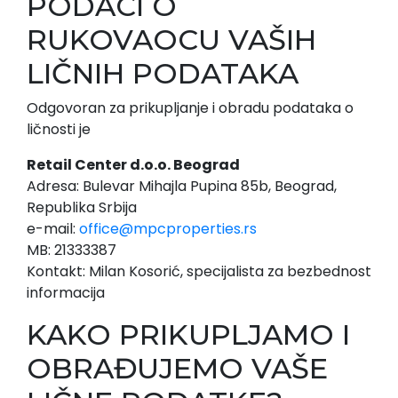
PODACI O
RUKOVAOCU VAŠIH
LIČNIH PODATAKA
Odgovoran za prikupljanje i obradu podataka o
ličnosti je
Retail Center d.o.o. Beograd
Adresa: Bulevar Mihajla Pupina 85b, Beograd,
Republika Srbija
e-mail:
office@mpcproperties.rs
MB: 21333387
Kontakt: Milan Kosorić, specijalista za bezbednost
informacija
KAKO PRIKUPLJAMO I
OBRAĐUJEMO VAŠE