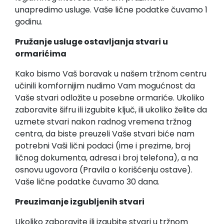
unapredimo usluge. Vaše lične podatke čuvamo 1
godinu.
Pružanje usluge ostavljanja stvari u
ormarićima
Kako bismo Vaš boravak u našem tržnom centru
učinili komfornijim nudimo Vam mogućnost da
Vaše stvari odložite u posebne ormariće. Ukoliko
zaboravite šifru ili izgubite ključ, ili ukoliko želite da
uzmete stvari nakon radnog vremena tržnog
centra, da biste preuzeli Vaše stvari biće nam
potrebni Vaši lični podaci (ime i prezime, broj
ličnog dokumenta, adresa i broj telefona), a na
osnovu ugovora (Pravila o korišćenju ostave).
Vaše lične podatke čuvamo 30 dana.
Preuzimanje izgubljenih stvari
Ukoliko zaboravite ili izgubite stvari u tržnom