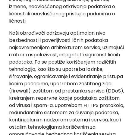
izmene, neovlašćenog otkrivanja podataka o
ličnosti ili neovlašćenog pristupa podacima o
ličnosti.
Naši obrađivači održavaju optimalan nivo
bezbednosti i poverljivosti ličnih podataka
najsavremenijom arhitekturom servisa, uzimajući
u obzir raspoloživost, integritet i sigurnost ličnih
podataka. To se postiže korišćenjem različitih
tehnologija, kao što su upotreba lozinke,
šifrovanje, ograničavanje i evidentiranje pristupa
ličnim podacima, upotrebom zaštitnog zida
(firewall), zaštitom od prestanka servisa (DDoS),
kreiranjem rezervne kopije podataka, zaštitom
od virusa i spam-a, upotrebom HTTPS protokola,
redundantnim sistemom za čuvanje podataka,
kontinualanim nadzorom sistema i servisa, kao i
ostalim tehnologijama korišćenim za
omogućavanje bezbednog korišćenja servisa.