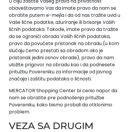
U cilju zaštite Vašeg prava na privatnost
obaveštavamo Vas da imate pravo da nam se
obratite putem e-mejla i da od nas tražite uvid u
Vaše lične podatke, ažuriranje ili brisanje Vaših
ličnih podataka. Takođe, imate pravo da tražite
da se ograniči obrada Vaših ličnih podataka,
pravo da povučete pristanak na obradu (u kom
slučaju ćemo prestati sa obradom ako je
pristanak jedini osnov obrade), pravo da nam
uložite prigovor na obradu kao i da podnesete
pritužbu Povereniku za informacije od javnog
značaja i zaštitu podataka o ličnosti.
MERCATOR Shopping Center bi cenio napor da
nam se obratite pre podnošenja pritužbe
Povereniku, kako bismo probali da otklonimo
problem.
VEZA SA DRUGIM