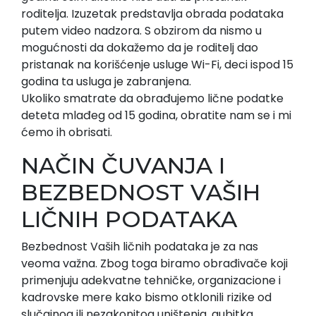
roditelja. Izuzetak predstavlja obrada podataka
putem video nadzora. S obzirom da nismo u
mogućnosti da dokažemo da je roditelj dao
pristanak na korišćenje usluge Wi-Fi, deci ispod 15
godina ta usluga je zabranjena.
Ukoliko smatrate da obrađujemo lične podatke
deteta mlađeg od 15 godina, obratite nam se i mi
ćemo ih obrisati.
NAČIN ČUVANJA I
BEZBEDNOST VAŠIH
LIČNIH PODATAKA
Bezbednost Vaših ličnih podataka je za nas
veoma važna. Zbog toga biramo obrađivače koji
primenjuju adekvatne tehničke, organizacione i
kadrovske mere kako bismo otklonili rizike od
slučajnog ili nezakonitog uništenja, gubitka,