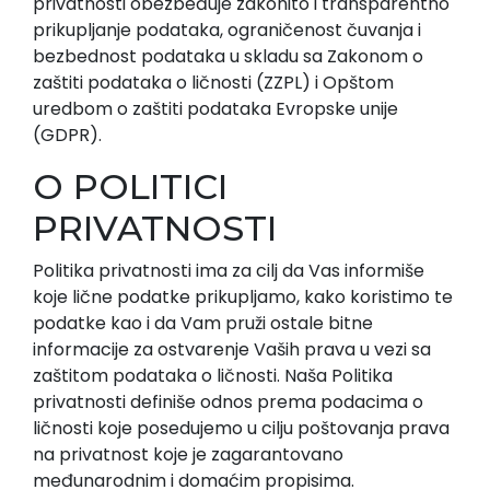
privatnosti obezbeđuje zakonito i transparentno
prikupljanje podataka, ograničenost čuvanja i
bezbednost podataka u skladu sa Zakonom o
zaštiti podataka o ličnosti (ZZPL) i Opštom
uredbom o zaštiti podataka Evropske unije
(GDPR).
O POLITICI
PRIVATNOSTI
Politika privatnosti ima za cilj da Vas informiše
koje lične podatke prikupljamo, kako koristimo te
podatke kao i da Vam pruži ostale bitne
informacije za ostvarenje Vaših prava u vezi sa
zaštitom podataka o ličnosti. Naša Politika
privatnosti definiše odnos prema podacima o
ličnosti koje posedujemo u cilju poštovanja prava
na privatnost koje je zagarantovano
međunarodnim i domaćim propisima.