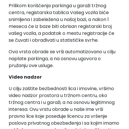
Prilikom korišćenja parkinga u garaži tržnog
centra, registarska tablica Vašeg vozila biće
snimljena i zabeležena u našoj bazi, a nakon 1
meseca će iz baze biti obrisan registarski broj
vašeg vozila, a podatak o mestu registracije će
se čuvati i obrađivati u statističke svrhe.
Ova vrsta obrade se vrši automatizovano u cilju
naplate parkinga, a na osnovu ugovora o
pružanju ove usluge.
Video nadzor
U cilju zaštite bezbednosti lica i imovine, vršimo
video nadzor prostora u tržnom centru, oko
tržnog centra i u garaži, a na osnovu legitimnog
interesa. Ovu vrstu obrade u naše ime vrši
pravno lice koje poseduje licencu za vršenje
poslova privatnog obezbeđenja i sa kojim imamo