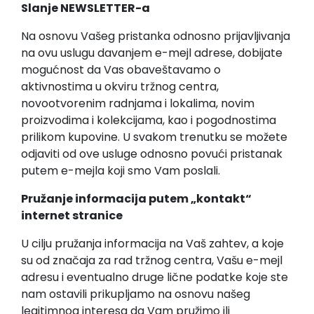
Slanje NEWSLETTER-a
Na osnovu Vašeg pristanka odnosno prijavljivanja
na ovu uslugu davanjem e-mejl adrese, dobijate
mogućnost da Vas obaveštavamo o
aktivnostima u okviru tržnog centra,
novootvorenim radnjama i lokalima, novim
proizvodima i kolekcijama, kao i pogodnostima
prilikom kupovine. U svakom trenutku se možete
odjaviti od ove usluge odnosno povući pristanak
putem e-mejla koji smo Vam poslali.
Pružanje informacija putem „kontakt“
internet stranice
U cilju pružanja informacija na Vaš zahtev, a koje
su od značaja za rad tržnog centra, Vašu e-mejl
adresu i eventualno druge lične podatke koje ste
nam ostavili prikupljamo na osnovu našeg
legitimnog interesa da Vam pružimo ili