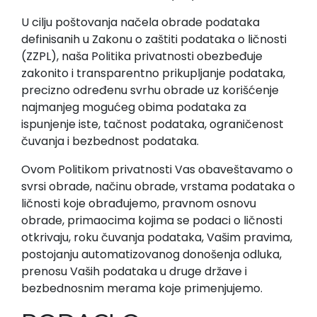
U cilju poštovanja načela obrade podataka
definisanih u Zakonu o zaštiti podataka o ličnosti
(ZZPL), naša Politika privatnosti obezbeđuje
zakonito i transparentno prikupljanje podataka,
precizno određenu svrhu obrade uz korišćenje
najmanjeg mogućeg obima podataka za
ispunjenje iste, tačnost podataka, ograničenost
čuvanja i bezbednost podataka.
Ovom Politikom privatnosti Vas obaveštavamo o
svrsi obrade, načinu obrade, vrstama podataka o
ličnosti koje obrađujemo, pravnom osnovu
obrade, primaocima kojima se podaci o ličnosti
otkrivaju, roku čuvanja podataka, Vašim pravima,
postojanju automatizovanog donošenja odluka,
prenosu Vaših podataka u druge države i
bezbednosnim merama koje primenjujemo.