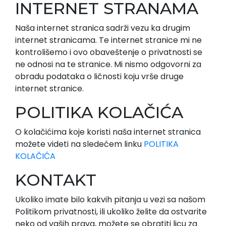
INTERNET STRANAMA
Naša internet stranica sadrži vezu ka drugim
internet stranicama. Te internet stranice mi ne
kontrolišemo i ovo obaveštenje o privatnosti se
ne odnosi na te stranice. Mi nismo odgovorni za
obradu podataka o ličnosti koju vrše druge
internet stranice.
POLITIKA KOLAČIĆA
O kolačićima koje koristi naša internet stranica
možete videti na sledećem linku
POLITIKA
KOLAČIĆA
KONTAKT
Ukoliko imate bilo kakvih pitanja u vezi sa našom
Politikom privatnosti, ili ukoliko želite da ostvarite
neko od vaših prava, možete se obratiti licu za