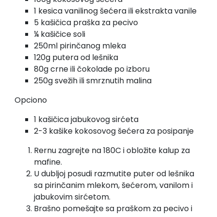
1 kesica vanilinog šećera ili ekstrakta vanile
5 kašičica praška za pecivo
¼ kašičice soli
250ml pirinčanog mleka
120g putera od lešnika
80g crne ili čokolade po izboru
250g svežih ili smrznutih malina
Opciono
1 kašičica jabukovog sirćeta
2-3 kašike kokosovog šećera za posipanje
Rernu zagrejte na 180C i obložite kalup za
mafine.
U dubljoj posudi razmutite puter od lešnika
sa pirinčanim mlekom, šećerom, vanilom i
jabukovim sirćetom.
Brašno pomešajte sa praškom za pecivo i