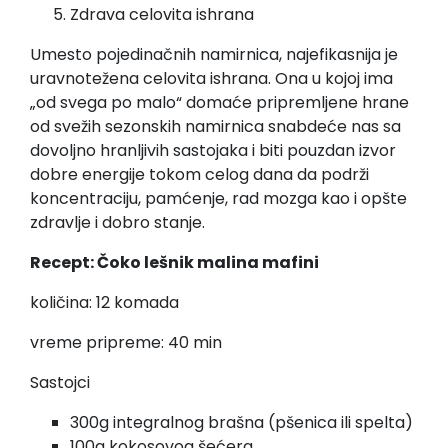
Zdrava celovita ishrana
Umesto pojedinačnih namirnica, najefikasnija je
uravnotežena celovita ishrana. Ona u kojoj ima
„od svega po malo“ domaće pripremljene hrane
od svežih sezonskih namirnica snabdeće nas sa
dovoljno hranljivih sastojaka i biti pouzdan izvor
dobre energije tokom celog dana da podrži
koncentraciju, pamćenje, rad mozga kao i opšte
zdravlje i dobro stanje.
Recept: Čoko lešnik malina mafini
količina: 12 komada
vreme pripreme: 40 min
Sastojci
300g integralnog brašna (pšenica ili spelta)
100g kokosovog šećera