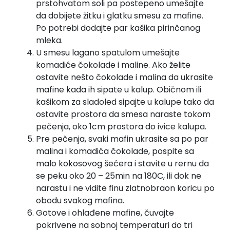
prstohvatom soli pa postepeno umešajte
da dobijete žitku i glatku smesu za mafine.
Po potrebi dodajte par kašika pirinčanog
mleka.
U smesu lagano spatulom umešajte
komadiće čokolade i maline. Ako želite
ostavite nešto čokolade i malina da ukrasite
mafine kada ih sipate u kalup. Običnom ili
kašikom za sladoled sipajte u kalupe tako da
ostavite prostora da smesa naraste tokom
pečenja, oko 1cm prostora do ivice kalupa.
Pre pečenja, svaki mafin ukrasite sa po par
malina i komadića čokolade, pospite sa
malo kokosovog šećera i stavite u rernu da
se peku oko 20 – 25min na 180C, ili dok ne
narastu i ne vidite finu zlatnobraon koricu po
obodu svakog mafina.
Gotove i ohlađene mafine, čuvajte
pokrivene na sobnoj temperaturi do tri