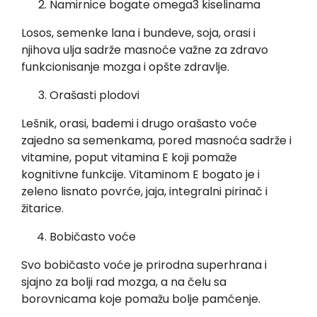
Namirnice bogate omega3 kiselinama
Losos, semenke lana i bundeve, soja, orasi i
njihova ulja sadrže masnoće važne za zdravo
funkcionisanje mozga i opšte zdravlje.
Orašasti plodovi
Lešnik, orasi, bademi i drugo orašasto voće
zajedno sa semenkama, pored masnoća sadrže i
vitamine, poput vitamina E koji pomaže
kognitivne funkcije. Vitaminom E bogato je i
zeleno lisnato povrće, jaja, integralni pirinač i
žitarice.
Bobičasto voće
Svo bobičasto voće je prirodna superhrana i
sjajno za bolji rad mozga, a na čelu sa
borovnicama koje pomažu bolje pamćenje.