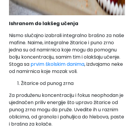
Ishranom do lakšeg učenja
Nismo slučajno izabrali integralno brašno za naše
mafine. Naime, integralne žitarice i puno zrno
jedna su od namirnica koje mogu da pomognu
bolju koncentraciju, samim tim i olakšaju učenje.
Stoga sa
prvim školskim danima
, izdvajamo neke
od namirnica koje mozak voli.
Žitarice od punog zrna
Za produženu koncentraciju i fokus neophodan je
ujednačen priliv energije što upravo žitarice od
punog zrna mogu da pruže. Uvedite ih u raznim
oblicima, od granola i pahuljica do hlebova, paste
i brašna za kolače.