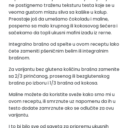
ne postignemo traženu teksturu testa koje se u
veoma gustom mlazu sliva sa kašike u kalup.
Preostaje još da umešamo čokoladu i maline,
pospemo sa malo krupnog ili kokosovog šećera i
sačekamo da topli ukusni mafini izađu iz rerne.
Integralno brašno od spelte u ovom receptu lako
ćete zameniti pšeničnim belim ili integralnim
brašnom.
Za varijantu bez glutena količinu brašna zamenite
sa 2/3 pirinčanog, prosenog ili bezglutenskog
brašna po izboru i 1/3 brašna od kokosa.
Maline možete da koristite sveže kako smo mi u
ovom receptu, ili smrznute uz napomenu da ih u
testo dodate zamrznute ako se odlučite za ovu
varijantu.
I to bi bilo sve od saveta za pripremu ukusnih