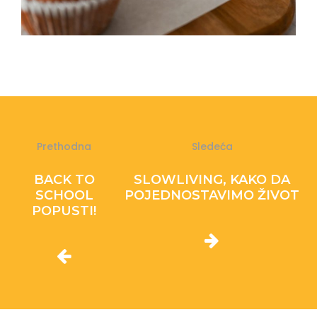
Prethodna
Sledeća
BACK TO
SLOWLIVING, KAKO DA
SCHOOL
POJEDNOSTAVIMO ŽIVOT
POPUSTI!