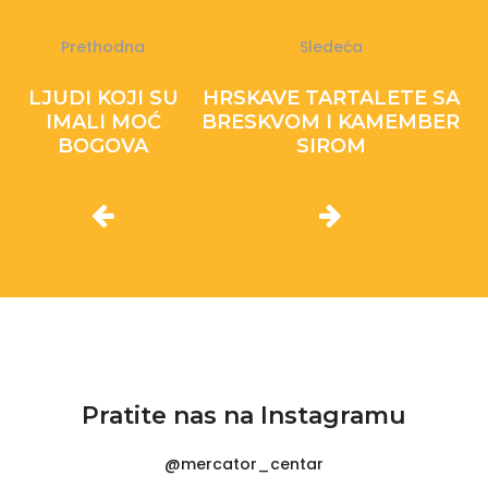
Prethodna
Sledeća
LJUDI KOJI SU
HRSKAVE TARTALETE SA
IMALI MOĆ
BRESKVOM I KAMEMBER
BOGOVA
SIROM
Pratite nas na Instagramu
@mercator_centar