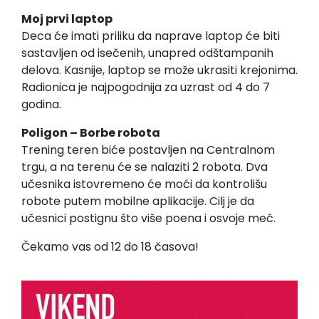
Moj prvi laptop
Deca će imati priliku da naprave laptop će biti
sastavljen od isečenih, unapred odštampanih
delova. Kasnije, laptop se može ukrasiti krejonima.
Radionica je najpogodnija za uzrast od 4 do 7
godina.
Poligon – Borbe robota
Trening teren biće postavljen na Centralnom
trgu, a na terenu će se nalaziti 2 robota. Dva
učesnika istovremeno će moći da kontrolišu
robote putem mobilne aplikacije. Cilj je da
učesnici postignu što više poena i osvoje meč.
Čekamo vas od 12 do 18 časova!