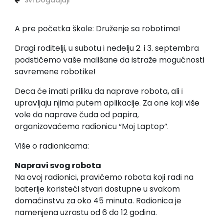
Svi Dogadjaji
A pre početka škole: Druženje sa robotima!
Dragi roditelji, u subotu i nedelju 2. i 3. septembra
podstičemo vaše mališane da istraže mogućnosti
savremene robotike!
Deca će imati priliku da naprave robota, ali i
upravljaju njima putem aplikacije. Za one koji više
vole da naprave čuda od papira,
organizovaćemo radionicu “Moj Laptop”.
Više o radionicama:
Napravi svog robota
Na ovoj radionici, pravićemo robota koji radi na
baterije koristeći stvari dostupne u svakom
domaćinstvu za oko 45 minuta. Radionica je
namenjena uzrastu od 6 do 12 godina.