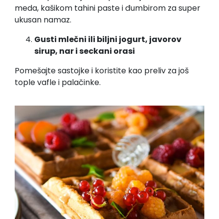
meda, kašikom tahini paste i đumbirom za super
ukusan namaz.
Gusti mlečni ili biljni jogurt, javorov
sirup, nar i seckani orasi
Pomešajte sastojke i koristite kao preliv za još
tople vafle i palačinke.