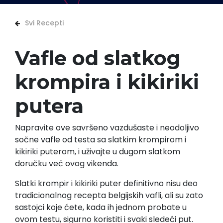
Svi Recepti
Vafle od slatkog
krompira i kikiriki
putera
Napravite ove savršeno vazdušaste i neodoljivo
sočne vafle od testa sa slatkim krompirom i
kikiriki puterom, i uživajte u dugom slatkom
doručku već ovog vikenda.
Slatki krompir i kikiriki puter definitivno nisu deo
tradicionalnog recepta belgijskih vafli, ali su zato
sastojci koje ćete, kada ih jednom probate u
ovom testu, sigurno koristiti i svaki sledeći put.