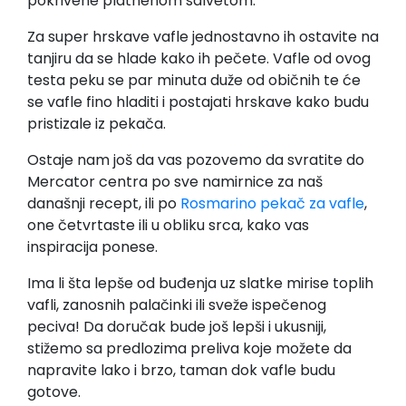
pokrivene platnenom salvetom.
Za super hrskave vafle jednostavno ih ostavite na
tanjiru da se hlade kako ih pečete. Vafle od ovog
testa peku se par minuta duže od običnih te će
se vafle fino hladiti i postajati hrskave kako budu
pristizale iz pekača.
Ostaje nam još da vas pozovemo da svratite do
Mercator centra po sve namirnice za naš
današnji recept, ili po
Rosmarino pekač za vafle
,
one četvrtaste ili u obliku srca, kako vas
inspiracija ponese.
Ima li šta lepše od buđenja uz slatke mirise toplih
vafli, zanosnih palačinki ili sveže ispečenog
peciva! Da doručak bude još lepši i ukusniji,
stižemo sa predlozima preliva koje možete da
napravite lako i brzo, taman dok vafle budu
gotove.