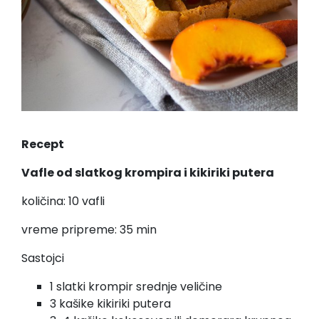
Recept
Vafle od slatkog krompira i kikiriki putera
količina: 10 vafli
vreme pripreme: 35 min
Sastojci
1 slatki krompir srednje veličine
3 kašike kikiriki putera