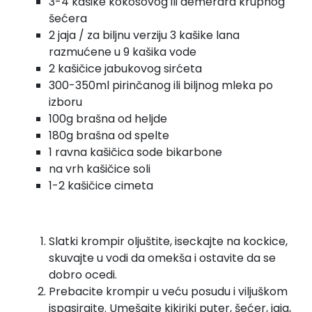
3-4 kašike kokosovog ili demerara krupnog
šećera
2 jaja / za biljnu verziju 3 kašike lana
razmućene u 9 kašika vode
2 kašičice jabukovog sirćeta
300-350ml pirinčanog ili biljnog mleka po
izboru
100g brašna od heljde
180g brašna od spelte
1 ravna kašičica sode bikarbone
na vrh kašičice soli
1-2 kašičice cimeta
Slatki krompir oljuštite, iseckajte na kockice,
skuvajte u vodi da omekša i ostavite da se
dobro ocedi.
Prebacite krompir u veću posudu i viljuškom
ispasirajte. Umešajte kikiriki puter, šećer, jaja,