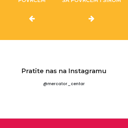
POVRĆEM
SA POVRĆEM I SIROM
Pratite nas na Instagramu
@mercator_centar