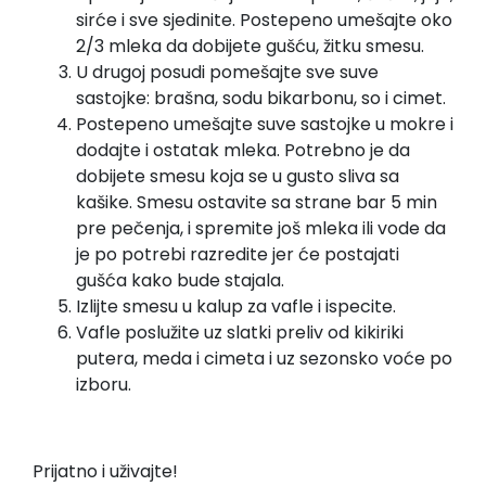
sirće i sve sjedinite. Postepeno umešajte oko
2/3 mleka da dobijete gušću, žitku smesu.
U drugoj posudi pomešajte sve suve
sastojke: brašna, sodu bikarbonu, so i cimet.
Postepeno umešajte suve sastojke u mokre i
dodajte i ostatak mleka. Potrebno je da
dobijete smesu koja se u gusto sliva sa
kašike. Smesu ostavite sa strane bar 5 min
pre pečenja, i spremite još mleka ili vode da
je po potrebi razredite jer će postajati
gušća kako bude stajala.
Izlijte smesu u kalup za vafle i ispecite.
Vafle poslužite uz slatki preliv od kikiriki
putera, meda i cimeta i uz sezonsko voće po
izboru.
Prijatno i uživajte!