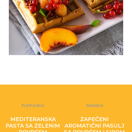
Prethodna
Sledeća
MEDITERANSKA
ZAPEČENI
PASTA SA ZELENIM
AROMATIČNI PASULJ