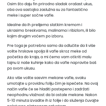
Osim što daju fin prirodno sladak orašast ukus,
oba ova sastojka zaslužna su za fantastično
meke i super sočne vafle.
Idealne da ih prelijemo slatkim kremom i
ukrasimo breskvama, malinama i ribizlom, ili bilo
kojim drugim voćem po izboru.
Pre toga je potrebno samo da odlučite da li više
volite hrskave spolja ili vafle skroz meke od
početka do kraja, a mi ćemo vam otkriti malu
tajnu iz naše kuhinje kako da vafle napravite baš
po svom ukusu.
Ako više volite sasvim mekane vafle, svaku
umotajte u providnu foliju čim je ispečete. Na ovaj
način vafle će se hladiti postepeno i zadržati
neophodnu vlažnost da bi ostale mekane. Nakon
5-10 minuta izvadite ih iz folije i do služenja čuvajte