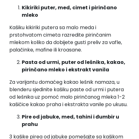
Kikiriki puter, med, cimet i pirinčano
mleko
Kašiku kikiriki putera sa malo meda i
prstohvatom cimeta razredite pirinčanim
mlekom koliko da dobijete gusti preliv za vafle,
palačinke, mafine ili kroasane.
Pasta od urmi, puter od lešnika, kakao,
pirinčano mleko i ekstrakt vanila
Za varijantu domaćeg kakao lešnik namaza, u
blenderu sjedinite kašiku paste od urmi i putera
od lešnika uz pomoć malo pirinčanog mleka 1-2
kašičice kakao praha i ekstrakta vanile po ukusu.
Pire od jabuke, med, tahini i đumbir u
prahu
3 kašike pirea od jabuke pomešajte sa kašikom