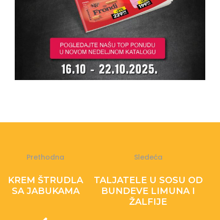
Prethodna
Sledeća
KREM ŠTRUDLA
TALJATELE U SOSU OD
SA JABUKAMA
BUNDEVE LIMUNA I
ŽALFIJE