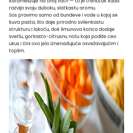
karamelizuje na tihoj vatri — to je trenutak kada
razvija svoju duboku, slatkastu aromu.
Sos pravimo samo od bundeve i vode u kojoj se
kuva pasta, što daje prirodno svilenkastu
strukturu i lakoću, dok limunova korica dodaje
svetlu, gorkasto-citrusnu notu koja podiže ceo
ukus i čini ovo jelo iznenađujuće osvežavajućim i
toplim.