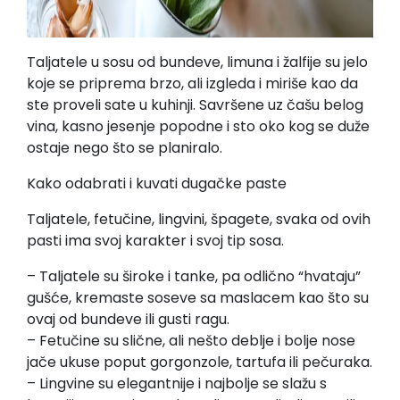
Taljatele u sosu od bundeve, limuna i žalfije su jelo
koje se priprema brzo, ali izgleda i miriše kao da
ste proveli sate u kuhinji. Savršene uz čašu belog
vina, kasno jesenje popodne i sto oko kog se duže
ostaje nego što se planiralo.
Kako odabrati i kuvati dugačke paste
Taljatele, fetučine, lingvini, špagete, svaka od ovih
pasti ima svoj karakter i svoj tip sosa.
– Taljatele su široke i tanke, pa odlično “hvataju”
gušće, kremaste soseve sa maslacem kao što su
ovaj od bundeve ili gusti ragu.
– Fetučine su slične, ali nešto deblje i bolje nose
jače ukuse poput gorgonzole, tartufa ili pečuraka.
– Lingvine su elegantnije i najbolje se slažu s