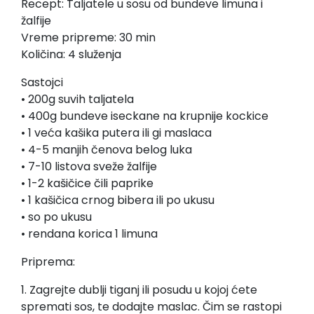
Recept: Taljatele u sosu od bundeve limuna i
žalfije
Vreme pripreme: 30 min
Količina: 4 služenja
Sastojci
• 200g suvih taljatela
• 400g bundeve iseckane na krupnije kockice
• 1 veća kašika putera ili gi maslaca
• 4-5 manjih čenova belog luka
• 7-10 listova sveže žalfije
• 1-2 kašičice čili paprike
• 1 kašičica crnog bibera ili po ukusu
• so po ukusu
• rendana korica 1 limuna
Priprema:
1. Zagrejte dublji tiganj ili posudu u kojoj ćete
spremati sos, te dodajte maslac. Čim se rastopi