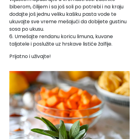
biberom, čilijem i sa još soli po potrebi i na kraju
dodajte još jednu veliku kašiku pasta vode te
ukuvajte sve vreme mešajući da dobijete gustinu
sosa po ukusu.
6. Umešajte rendanu koricu limuna, kuvane
taljatele i poslužite uz hrskave listiće žalfije.
Prijatno i uživajte!