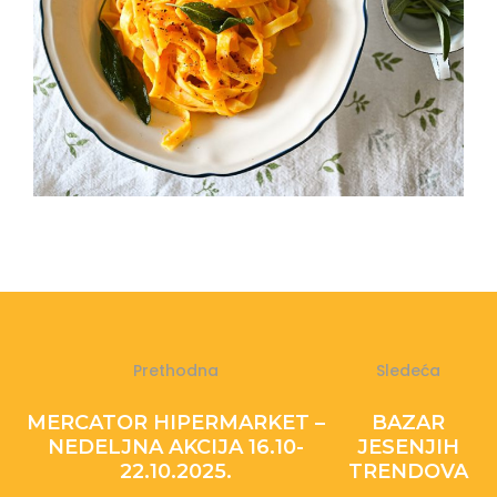
Prethodna
Sledeća
MERCATOR HIPERMARKET –
BAZAR
NEDELJNA AKCIJA 16.10-
JESENJIH
22.10.2025.
TRENDOVA