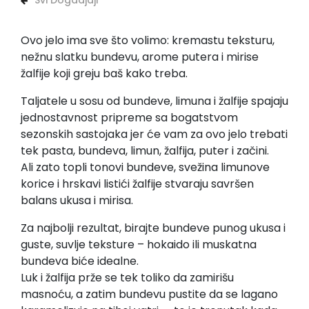
Svi Dogadjaji
Ovo jelo ima sve što volimo: kremastu teksturu,
nežnu slatku bundevu, arome putera i mirise
žalfije koji greju baš kako treba.
Taljatele u sosu od bundeve, limuna i žalfije spajaju
jednostavnost pripreme sa bogatstvom
sezonskih sastojaka jer će vam za ovo jelo trebati
tek pasta, bundeva, limun, žalfija, puter i začini.
Ali zato topli tonovi bundeve, svežina limunove
korice i hrskavi listići žalfije stvaraju savršen
balans ukusa i mirisa.
Za najbolji rezultat, birajte bundeve punog ukusa i
guste, suvlje teksture – hokaido ili muskatna
bundeva biće idealne.
Luk i žalfija prže se tek toliko da zamirišu
masnoću, a zatim bundevu pustite da se lagano