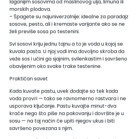
laganijim sosovima od maslinovog ulja, limuna ili
morskih plodova.
– Špagete su najuniverzalnije: idealne za paradajz
sosove, pesto, ali i kremaste varijante ako se ne
želi previše sosa po testenini.
Svi sosovi kriju jednu tajnu a to je voda u kojoj se
kuvala pasta. U njoj vodi ima dovoljno skroba da
veže sos i učini ga sjajnim, svilenkastim i savršeno
obavijenim oko svake trake testenine.
Praktičan savet
Kada kuvate pastu, uvek dodajte so tek kada
voda provri — tako se ravnomerno rastvara i ne
usporava ključanje. Pastu kuvajte minut-dva
kraće nego što piše na pakovanju i dovršite je u
sosu — na taj način će upiti njegov ukus i biti
savršeno povezana s njim.