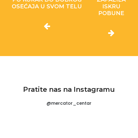
OSEĆAJA U SVOM TELU
ISKRU
POBUNE
Pratite nas na Instagramu
@mercator_centar