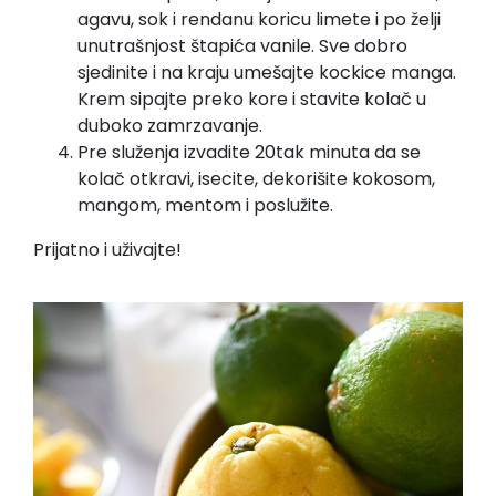
agavu, sok i rendanu koricu limete i po želji
unutrašnjost štapića vanile. Sve dobro
sjedinite i na kraju umešajte kockice manga.
Krem sipajte preko kore i stavite kolač u
duboko zamrzavanje.
Pre služenja izvadite 20tak minuta da se
kolač otkravi, isecite, dekorišite kokosom,
mangom, mentom i poslužite.
Prijatno i uživajte!