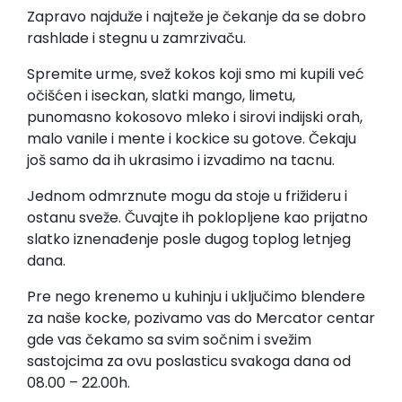
Zapravo najduže i najteže je čekanje da se dobro
rashlade i stegnu u zamrzivaču.
Spremite urme, svež kokos koji smo mi kupili već
očišćen i iseckan, slatki mango, limetu,
punomasno kokosovo mleko i sirovi indijski orah,
malo vanile i mente i kockice su gotove. Čekaju
još samo da ih ukrasimo i izvadimo na tacnu.
Jednom odmrznute mogu da stoje u frižideru i
ostanu sveže. Čuvajte ih poklopljene kao prijatno
slatko iznenađenje posle dugog toplog letnjeg
dana.
Pre nego krenemo u kuhinju i uključimo blendere
za naše kocke, pozivamo vas do Mercator centar
gde vas čekamo sa svim sočnim i svežim
sastojcima za ovu poslasticu svakoga dana od
08.00 – 22.00h.