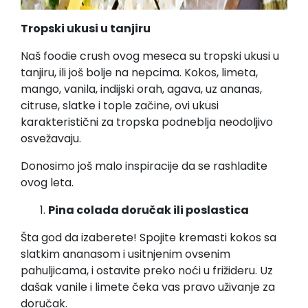
Tropski ukusi u tanjiru
Naš foodie crush ovog meseca su tropski ukusi u
tanjiru, ili još bolje na nepcima. Kokos, limeta,
mango, vanila, indijski orah, agava, uz ananas,
citruse, slatke i tople začine, ovi ukusi
karakteristični za tropska podneblja neodoljivo
osvežavaju.
Donosimo još malo inspiracije da se rashladite
ovog leta.
Pina colada doručak ili poslastica
Šta god da izaberete! Spojite kremasti kokos sa
slatkim ananasom i usitnjenim ovsenim
pahuljicama, i ostavite preko noći u frižideru. Uz
dašak vanile i limete čeka vas pravo uživanje za
doručak.