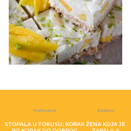
Prethodna
Sledeća
STOPALA U FOKUSU: KORAK
ŽENA KOJA JE
PO KORAK DO DOBROG
ZAPALILA