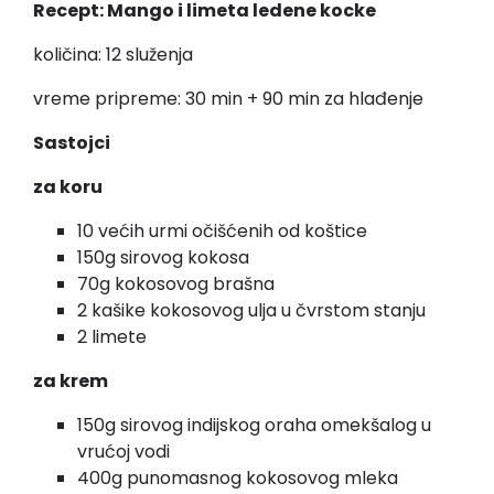
Recept: Mango i limeta ledene kocke
količina: 12 služenja
vreme pripreme: 30 min + 90 min za hlađenje
Sastojci
za koru
10 većih urmi očišćenih od koštice
150g sirovog kokosa
70g kokosovog brašna
2 kašike kokosovog ulja u čvrstom stanju
2 limete
za krem
150g sirovog indijskog oraha omekšalog u
vrućoj vodi
400g punomasnog kokosovog mleka