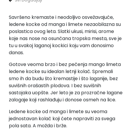
Svi Dogadjaji
Savršeno kremaste i neodoljivo osvežavajuće,
ledene kocke od manga i limete nezaobilazna su
poslastica ovog leta. Slatki ukusi, mirisi, arome
koje nas nose na osunčana tropska mesta, sve je
tu u svakoj laganoj kockici koju vam donosimo
danas.
Gotove veoma brzo i bez pečenja mango limeta
ledene kocke su idealan letnji kolač. Spremali
smo ih da budu što kremastije i što laganije, bez
suvišnih orašastih plodova. I bez suvišnih
sastojaka uopšte. Jer leto je za prozračne lagane
zalogaje koji rashlađuju i donose osmeh na lice.
Ledene kocke od manga i limete su veoma
jednostavan kolač koji ćete napraviti za svega
pola sata. A možda i brže.