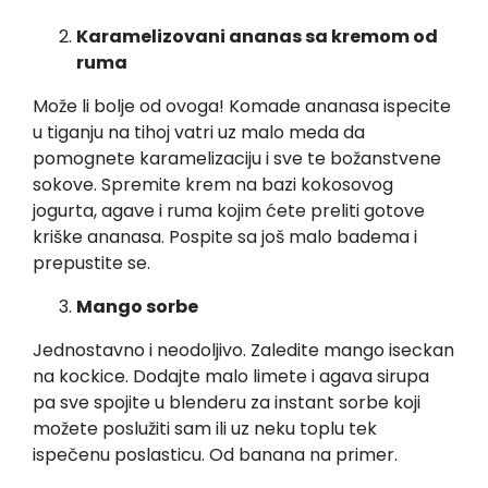
Karamelizovani ananas sa kremom od
ruma
Može li bolje od ovoga! Komade ananasa ispecite
u tiganju na tihoj vatri uz malo meda da
pomognete karamelizaciju i sve te božanstvene
sokove. Spremite krem na bazi kokosovog
jogurta, agave i ruma kojim ćete preliti gotove
kriške ananasa. Pospite sa još malo badema i
prepustite se.
Mango sorbe
Jednostavno i neodoljivo. Zaledite mango iseckan
na kockice. Dodajte malo limete i agava sirupa
pa sve spojite u blenderu za instant sorbe koji
možete poslužiti sam ili uz neku toplu tek
ispečenu poslasticu. Od banana na primer.