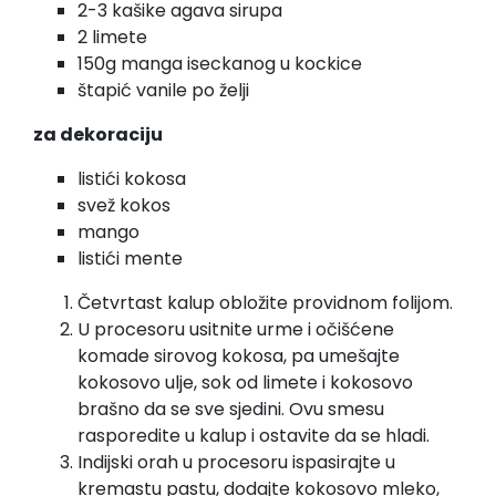
2-3 kašike agava sirupa
2 limete
150g manga iseckanog u kockice
štapić vanile po želji
za dekoraciju
listići kokosa
svež kokos
mango
listići mente
Četvrtast kalup obložite providnom folijom.
U procesoru usitnite urme i očišćene
komade sirovog kokosa, pa umešajte
kokosovo ulje, sok od limete i kokosovo
brašno da se sve sjedini. Ovu smesu
rasporedite u kalup i ostavite da se hladi.
Indijski orah u procesoru ispasirajte u
kremastu pastu, dodajte kokosovo mleko,