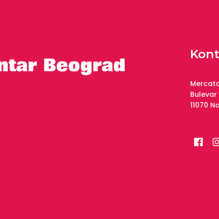
Kont
Mercato
Bulevar
11070 N