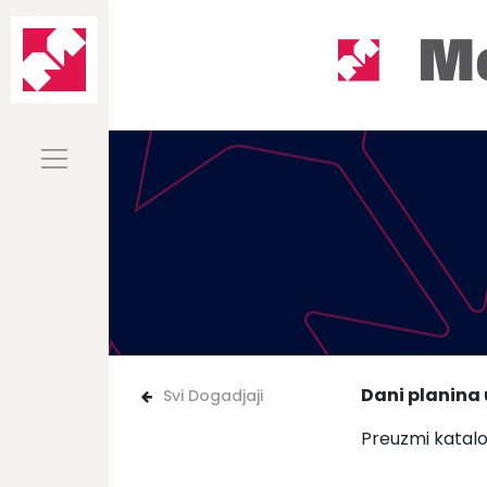
Dani planina 
Svi Dogadjaji
Preuzmi katal