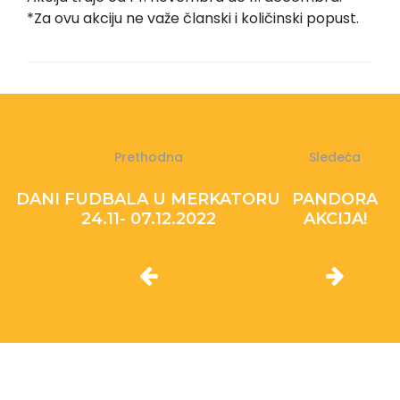
*Za ovu akciju ne važe članski i količinski popust.
Prethodna
Sledeća
DANI FUDBALA U MERKATORU
PANDORA
24.11- 07.12.2022
AKCIJA!