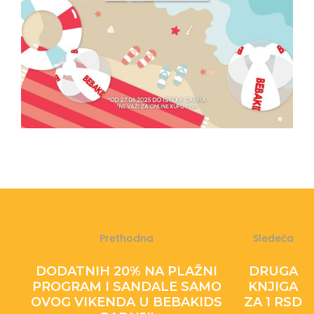
Prethodna
Sledeća
DODATNIH 20% NA PLAŽNI
DRUGA
PROGRAM I SANDALE SAMO
KNJIGA
OVOG VIKENDA U BEBAKIDS
ZA 1 RSD