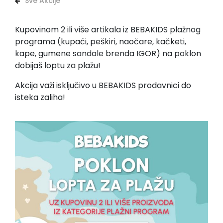
Sve Akcije
Kupovinom 2 ili više artikala iz BEBAKIDS plažnog
programa (kupaći, peškiri, naočare, kačketi,
kape, gumene sandale brenda IGOR) na poklon
dobijaš loptu za plažu!
Akcija važi isključivo u BEBAKIDS prodavnici do
isteka zaliha!