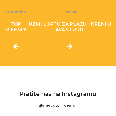
Prethodna
Sledeća
TOP
UZMI LOPTU ZA PLAŽU I KRENI U
VIKEND!
AVANTURU!
Pratite nas na Instagramu
@mercator_centar