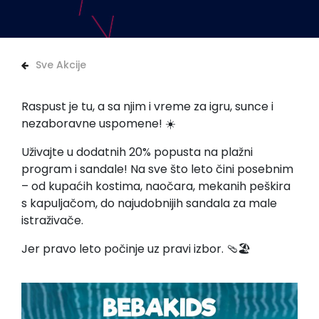
Sve Akcije
Raspust je tu, a sa njim i vreme za igru, sunce i
nezaboravne uspomene! ☀️
Uživajte u dodatnih 20% popusta na plažni
program i sandale! Na sve što leto čini posebnim
– od kupaćih kostima, naočara, mekanih peškira
s kapuljačom, do najudobnijih sandala za male
istraživače.
Jer pravo leto počinje uz pravi izbor. 🩴🏖️