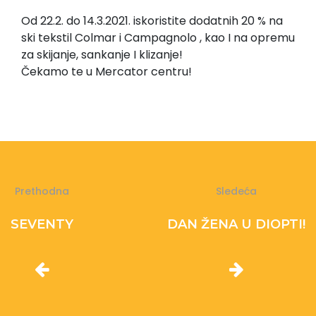
Od 22.2. do 14.3.2021. iskoristite dodatnih 20 % na
ski tekstil Colmar i Campagnolo , kao I na opremu
za skijanje, sankanje I klizanje!
Čekamo te u Mercator centru!
Prethodna
Sledeća
SEVENTY
DAN ŽENA U DIOPTI!