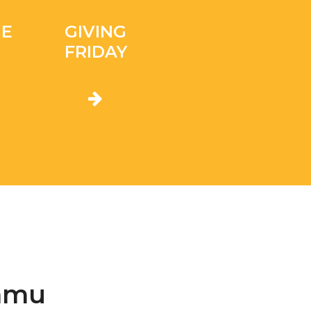
ME
GIVING
FRIDAY
ramu