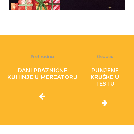
Prethodna
Sledeća
DANI PRAZNIČNE
PUNJENE
KUHINJE U MERCATORU
KRUŠKE U
TESTU