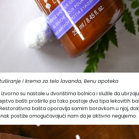
 tuširanje i krema za telo lavanda, Benu apoteka
e
izvorno su nastale u dvorištima bolnica i služile da ubr
stvo bašti proširilo pa tako postoje dva tipa lekovitih bašt
Restorativna bašta oporavlja samim boravkom u njoj, dok
inak postiže omogućavajući nam da je aktivno negujemo.