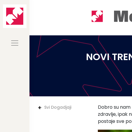
NOVI TRE
Dobro su nam p
Svi Dogadjaji
zdravlje, ipak
postaje sve pop