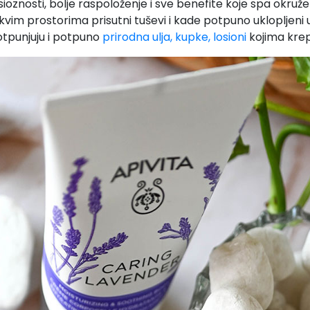
ioznosti, bolje raspoloženje i sve benefite koje spa okruž
vim prostorima prisutni tuševi i kade potpuno uklopljeni u
tpunjuju i potpuno
prirodna ulja, kupke, losioni
kojima krepi