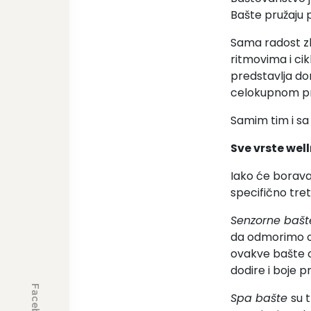
Bašte pružaju p
Sama radost zb
ritmovima i cik
predstavlja do
celokupnom p
Samim tim i s
Sve vrste wel
Iako će boravak
specifično tre
Senzorne baš
da odmorimo oč
ovakve bašte o
dodire i boje p
Facebook
Spa bašte
su 