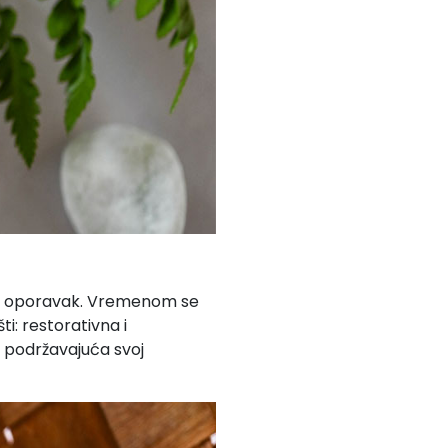
zaju oporavak. Vremenom se
i: restorativna i
 podržavajuća svoj