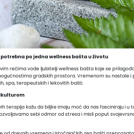
potrebna po jedna wellness bašta u životu
ovim rečima vode ljubitelji wellness bašta koje se prilago
ogućnostima gradskih prostora. Vremenom su nastale i p
, spa, terapeutskih i lekovitih bašti.
tikulturom
ih terapija kažu da biljke imaju moć da nas fasciniraju i u
zvoljavamo sebi odmor od stresa i misli poput svojevrsno
e od drevnih vremena i istočnjačkih zen bašti prepoznato