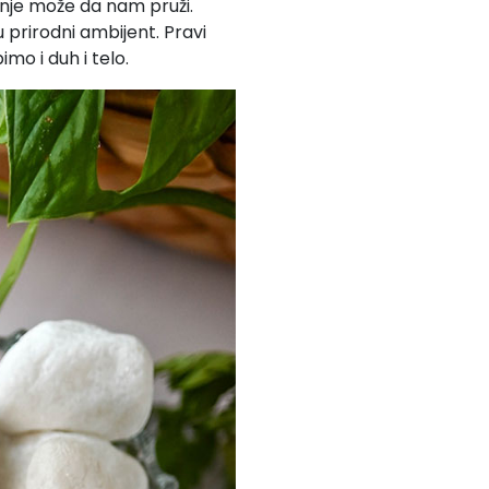
enje može da nam pruži.
 prirodni ambijent. Pravi
mo i duh i telo.