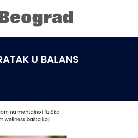
RATAK U BALANS
om na mentalno i fizičko
m wellness bašta koji