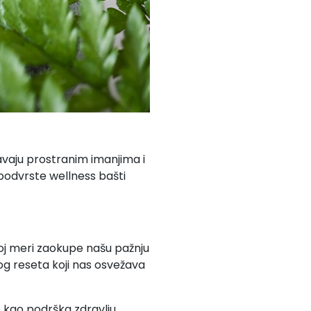
đavaju prostranim imanjima i
odvrste wellness bašti
 toj meri zaokupe našu pažnju
g reseta koji nas osvežava
 kao podrška zdravlju.