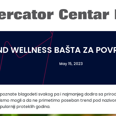
ND WELLNESS BAŠTA ZA POV
May 15, 2023
oznate blagodeti svakog pa i najmanjeg dodira sa prirod
 nismo mogli a da ne primetimo poseban trend pod nazivo
ularniji proteklih godina.