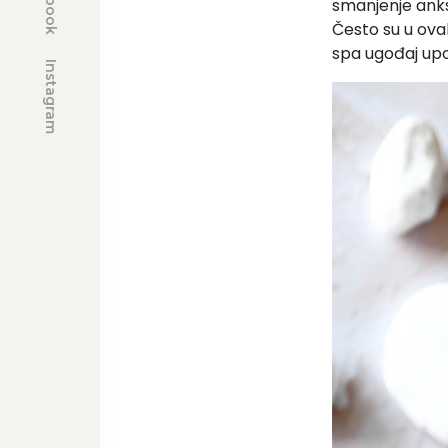
smanjenje anks
Često su u ovak
spa ugođaj upo
Instagram