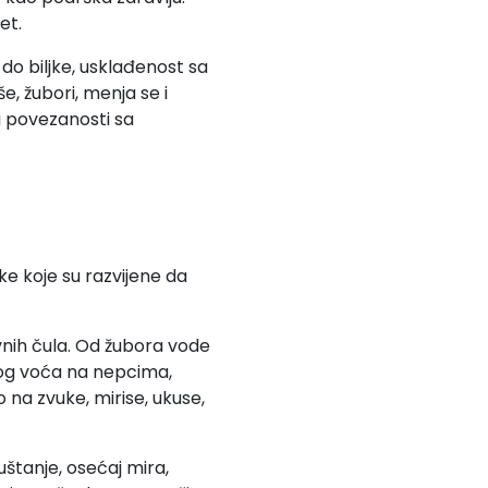
et.
o biljke, usklađenost sa
e, žubori, menja se i
i povezanosti sa
ke koje su razvijene da
vnih čula. Od žubora vode
nog voća na nepcima,
na zvuke, mirise, ukuse,
štanje, osećaj mira,