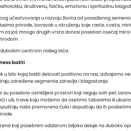
sihološku, društvenu, fizičku, emotivnu i spiritualnu blagod
og učestvovanja u razvoju života od posađenog semena d
lusima prirode, boravak u okruženju koje raste, cveta, miriš
m za još mnogo drugih vrsta donosi poseban osećaj mira 
rirodom.
a dubokim centrom našeg bića.
lness bašti
 u bilo kojoj bašti delovati pozitivno na nas, izdvajamo ne
tiraju određene segmente zdravlja i blagostanja.
te
su posebno osmišljeni prostori koji neguju svih pet osno
i i uši, trave koju možemo da osetimo tabanima ili ukus
puštaju naša premorena čula i dopuštaju da ih podsetimo 
rirode.
trend koji posebnim odabirom biljaka deluje na duboko opu