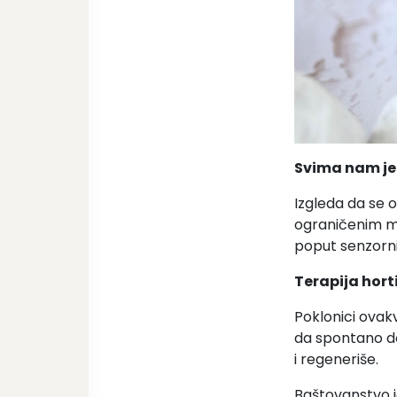
Svima nam je 
Izgleda da se 
ograničenim m
poput senzornih
Terapija hor
Poklonici ovakv
da spontano do
i regeneriše.
Baštovanstvo j