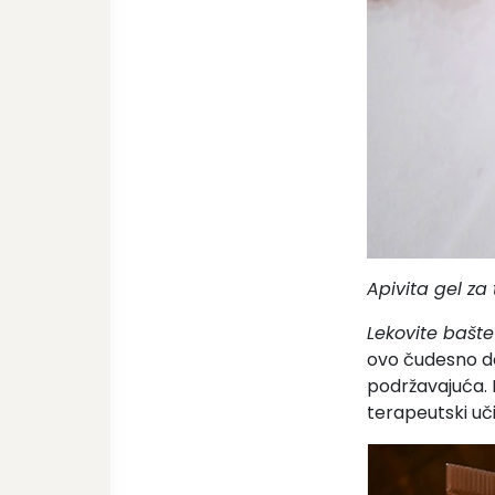
Apivita gel za
Lekovite bašt
ovo čudesno dej
podržavajuća. 
terapeutski uč