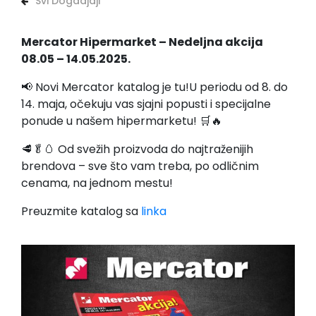
Svi Dogadjaji
Mercator Hipermarket – Nedeljna akcija
08.05 – 14.05.2025.
📢 Novi Mercator katalog je tu!U periodu od 8. do
14. maja, očekuju vas sjajni popusti i specijalne
ponude u našem hipermarketu! 🛒🔥
🥩🥬🥚 Od svežih proizvoda do najtraženijih
brendova – sve što vam treba, po odličnim
cenama, na jednom mestu!
Preuzmite katalog sa
linka