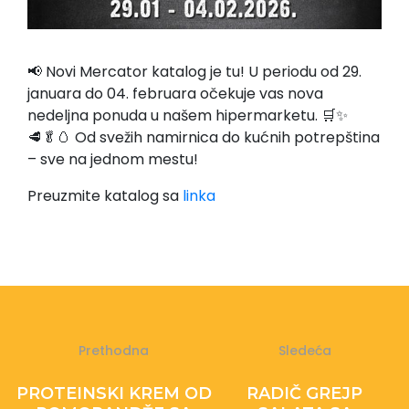
📢 Novi Mercator katalog je tu! U periodu od 29.
januara do 04. februara očekuje vas nova
nedeljna ponuda u našem hipermarketu. 🛒✨
🥩🥬🥚 Od svežih namirnica do kućnih potrepština
– sve na jednom mestu!
Preuzmite katalog sa
linka
Prethodna
Sledeća
PROTEINSKI KREM OD
RADIČ GREJP