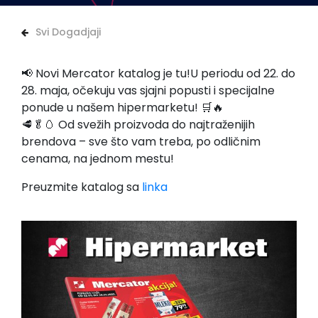
Svi Dogadjaji
📢 Novi Mercator katalog je tu!U periodu od 22. do
28. maja, očekuju vas sjajni popusti i specijalne
ponude u našem hipermarketu! 🛒🔥
🥩🥬🥚 Od svežih proizvoda do najtraženijih
brendova – sve što vam treba, po odličnim
cenama, na jednom mestu!
Preuzmite katalog sa
linka