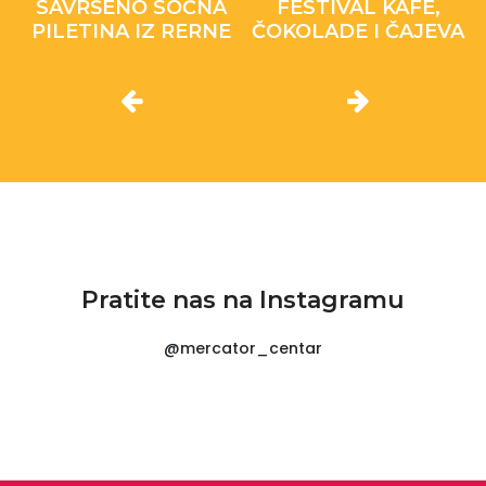
SAVRŠENO SOČNA
FESTIVAL KAFE,
PILETINA IZ RERNE
ČOKOLADE I ČAJEVA
Pratite nas na Instagramu
@mercator_centar