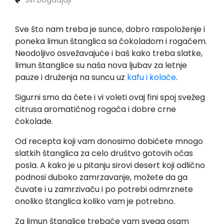
Svi Dogadjaji
Sve što nam treba je sunce, dobro raspoloženje i
poneka limun štanglica sa čokoladom i rogačem.
Neodoljivo osvežavajuće i baš kako treba slatke,
limun štanglice su naša nova ljubav za letnje
pauze i druženja na suncu uz
kafu i kolače
.
Sigurni smo da ćete i vi voleti ovaj fini spoj svežeg
citrusa aromatičnog rogača i dobre crne
čokolade.
Od recepta koji vam donosimo dobićete mnogo
slatkih štanglica za celo društvo gotovih očas
posla. A kako je u pitanju sirovi desert koji odlično
podnosi duboko zamrzavanje, možete da ga
čuvate i u zamrzivaču i po potrebi odmrznete
onoliko štanglica koliko vam je potrebno.
Za limun štanglice trebaće vam svega osam