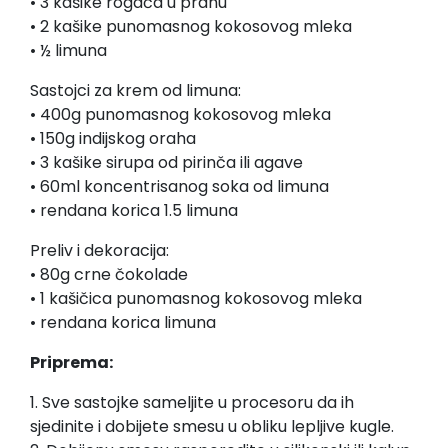
• 3 kašike rogača u prahu
• 2 kašike punomasnog kokosovog mleka
• ½ limuna
Sastojci za krem od limuna:
• 400g punomasnog kokosovog mleka
• 150g indijskog oraha
• 3 kašike sirupa od pirinča ili agave
• 60ml koncentrisanog soka od limuna
• rendana korica 1.5 limuna
Preliv i dekoracija:
• 80g crne čokolade
• 1 kašičica punomasnog kokosovog mleka
• rendana korica limuna
Priprema:
1. Sve sastojke sameljite u procesoru da ih
sjedinite i dobijete smesu u obliku lepljive kugle.