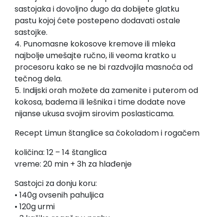
sastojaka i dovoljno dugo da dobijete glatku
pastu kojoj ćete postepeno dodavati ostale
sastojke.
4. Punomasne kokosove kremove ili mleka
najbolje umešajte ručno, ili veoma kratko u
procesoru kako se ne bi razdvojila masnoća od
tečnog dela.
5. Indijski orah možete da zamenite i puterom od
kokosa, badema ili lešnika i time dodate nove
nijanse ukusa svojim sirovim poslasticama.
Recept Limun štanglice sa čokoladom i rogačem
količina: 12 – 14 štanglica
vreme: 20 min + 3h za hlađenje
Sastojci za donju koru:
• 140g ovsenih pahuljica
• 120g urmi