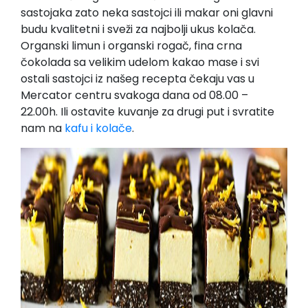
sastojaka zato neka sastojci ili makar oni glavni
budu kvalitetni i sveži za najbolji ukus kolača.
Organski limun i organski rogač, fina crna
čokolada sa velikim udelom kakao mase i svi
ostali sastojci iz našeg recepta čekaju vas u
Mercator centru svakoga dana od 08.00 –
22.00h. Ili ostavite kuvanje za drugi put i svratite
nam na
kafu i kolače
.