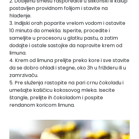
2. Dobijenu smesu rasporedite u silikonski ili kalup
postavljen providnom folijom i stavite na
hlađenje.
3. Indijski orah poparite vrelom vodom i ostavite
10 minuta da omekša. Isperite, procedite i
sameljite u procesoru u glatku pastu, a zatim
dodajte i ostale sastojke da napravite krem od
limuna.
4. Krem od limuna prelijte preko kore i sve stavite
da se dobro ohladi i stegne, oko 3h u frižideru ili u
zamrzivaču.
5. Pre služenja rastopite na pari crnu čokoladu i
umešajte kašičicu kokosovog mleka. Isecite
štangle, prelijte ih čokoladom i pospite
rendanom koricom limuna.