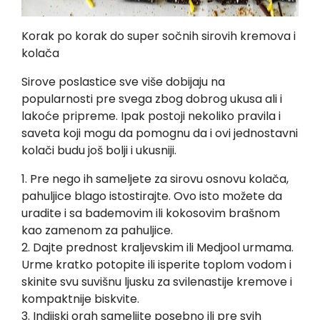
Korak po korak do super sočnih sirovih kremova i
kolača
Sirove poslastice sve više dobijaju na
popularnosti pre svega zbog dobrog ukusa ali i
lakoće pripreme. Ipak postoji nekoliko pravila i
saveta koji mogu da pomognu da i ovi jednostavni
kolači budu još bolji i ukusniji.
1. Pre nego ih sameljete za sirovu osnovu kolača,
pahuljice blago istostirajte. Ovo isto možete da
uradite i sa bademovim ili kokosovim brašnom
kao zamenom za pahuljice.
2. Dajte prednost kraljevskim ili Medjool urmama.
Urme kratko potopite ili isperite toplom vodom i
skinite svu suvišnu ljusku za svilenastije kremove i
kompaktnije biskvite.
3. Indijski orah sameljite posebno ili pre svih