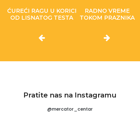
ĆUREĆI RAGU U KORICI
RADNO VREME
OD LISNATOG TESTA
TOKOM PRAZNIKA
Pratite nas na Instagramu
@mercator_centar