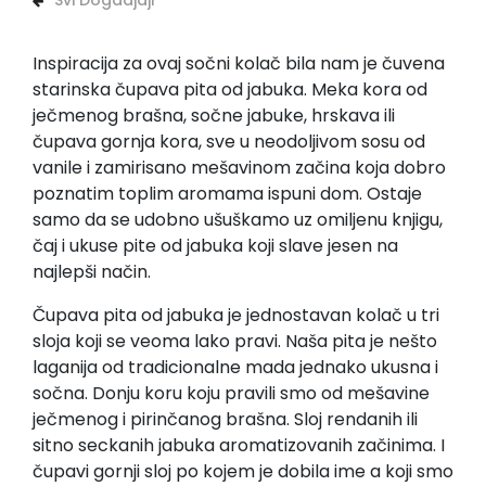
Svi Dogadjaji
Inspiracija za ovaj sočni kolač bila nam je čuvena
starinska čupava pita od jabuka. Meka kora od
ječmenog brašna, sočne jabuke, hrskava ili
čupava gornja kora, sve u neodoljivom sosu od
vanile i zamirisano mešavinom začina koja dobro
poznatim toplim aromama ispuni dom. Ostaje
samo da se udobno ušuškamo uz omiljenu knjigu,
čaj i ukuse pite od jabuka koji slave jesen na
najlepši način.
Čupava pita od jabuka je jednostavan kolač u tri
sloja koji se veoma lako pravi. Naša pita je nešto
laganija od tradicionalne mada jednako ukusna i
sočna. Donju koru koju pravili smo od mešavine
ječmenog i pirinčanog brašna. Sloj rendanih ili
sitno seckanih jabuka aromatizovanih začinima. I
čupavi gornji sloj po kojem je dobila ime a koji smo