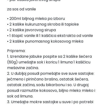
za sos od vanile
• 200ml biljnog mleka po izboru
• 2 kašike kukuruznog skroba ili tapioke
• 2 kašike javorovog sirupa
• 1 štapić vanile ili 1 kašičica ekstrakta od vanile
• 2 kašike punomasnog kokosovog mleka
Priprema:
1. Izrendane jabuke pospite sa 2 kašike šećera
(60g) umešajte sok i koricu 1 limuna 1 kašičicu
mešavine začina.
2. U dubljoj posudi pomešajte sve suve sastojke:
ječmeno i pirinčano brašno, ostatak šećera,
ostatak začina, sodu bikarbonu i so. U drugoj
posudi razmutite kokosovo, biljno mleko mleko i
sok od limuna.
3. Umešajte mokre sastojke u suve i po potrebi