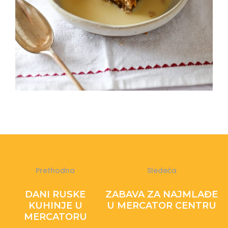
Prethodna
Sledeća
DANI RUSKE
ZABAVA ZA NAJMLAĐE
KUHINJE U
U MERCATOR CENTRU
MERCATORU