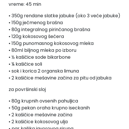
vreme: 45 min
• 350g rendane slatke jabuke (oko 3 veće jabuke)
• 150g ječmenog brašna
• 80g integralnog pirinčanog brašna
• 120g kokosovog šećera
• 150g punomasnog kokosovog mleka
• 80ml biljnog mleka po izboru
• ½ kašičice sode bikarbone
• ¼ kašičice soli
• sok i korica 2 organska limuna
• 2 kašičice mešavine začina za pitu od jabuka
za površinski sloj
• 80g krupnih ovsenih pahuljica
• 50g pekan oraha krupno iseckanih
• 2 kašičice mešavine začina
• 2 kašičice kokosovog ulja
• par kašika javorovog sirupa