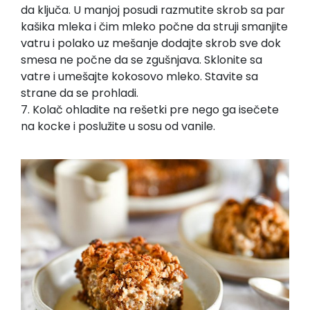
da ključa. U manjoj posudi razmutite skrob sa par
kašika mleka i čim mleko počne da struji smanjite
vatru i polako uz mešanje dodajte skrob sve dok
smesa ne počne da se zgušnjava. Sklonite sa
vatre i umešajte kokosovo mleko. Stavite sa
strane da se prohladi.
7. Kolač ohladite na rešetki pre nego ga isečete
na kocke i poslužite u sosu od vanile.