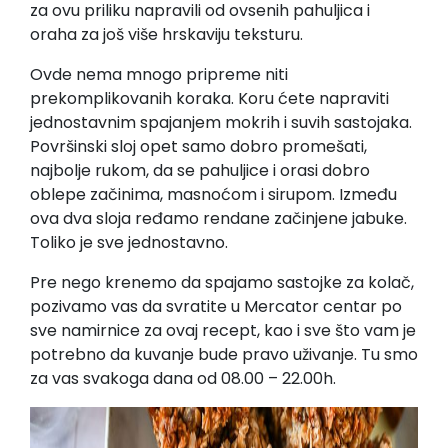
za ovu priliku napravili od ovsenih pahuljica i
oraha za još više hrskaviju teksturu.
Ovde nema mnogo pripreme niti
prekomplikovanih koraka. Koru ćete napraviti
jednostavnim spajanjem mokrih i suvih sastojaka.
Površinski sloj opet samo dobro promešati,
najbolje rukom, da se pahuljice i orasi dobro
oblepe začinima, masnoćom i sirupom. Između
ova dva sloja ređamo rendane začinjene jabuke.
Toliko je sve jednostavno.
Pre nego krenemo da spajamo sastojke za kolač,
pozivamo vas da svratite u Mercator centar po
sve namirnice za ovaj recept, kao i sve što vam je
potrebno da kuvanje bude pravo uživanje. Tu smo
za vas svakoga dana od 08.00 – 22.00h.