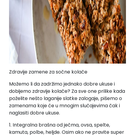
Zdravije zamene za sočne kolače
Možemo li da zadržimo jednako dobre ukuse i
dobijemo zdravije kolače? Za sve one prilike kada
poželite nešto laganije slatke zalogaje, pišemo o
zamenama koje će u mnogim slučajevima čak i
naglasiti dobre ukuse.
1. Integralna brašna od ječma, ovsa, spelte,
kamuta, polbe, heljde. Osim ako ne pravite super