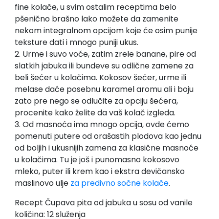
fine kolače, u svim ostalim receptima belo
pšenično brašno lako možete da zamenite
nekom integralnom opcijom koje će osim punije
teksture dati i mnogo puniji ukus.
2. Urme i suvo voće, zatim zrele banane, pire od
slatkih jabuka ili bundeve su odlične zamene za
beli šećer u kolačima. Kokosov šećer, urme ili
melase daće posebnu karamel aromu ali i boju
zato pre nego se odlučite za opciju šećera,
procenite kako želite da vaš kolač izgleda.
3. Od masnoća ima mnogo opcija, ovde ćemo
pomenuti putere od orašastih plodova kao jednu
od boljih i ukusnijih zamena za klasične masnoće
u kolačima. Tu je još i punomasno kokosovo
mleko, puter ili krem kao i ekstra devičansko
maslinovo ulje
za predivno sočne kolače
.
Recept Čupava pita od jabuka u sosu od vanile
količina: 12 služenja