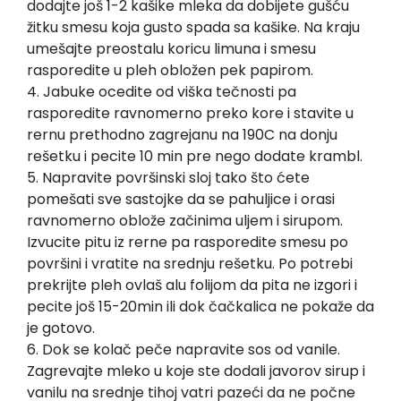
dodajte još 1-2 kašike mleka da dobijete gušću
žitku smesu koja gusto spada sa kašike. Na kraju
umešajte preostalu koricu limuna i smesu
rasporedite u pleh obložen pek papirom.
4. Jabuke ocedite od viška tečnosti pa
rasporedite ravnomerno preko kore i stavite u
rernu prethodno zagrejanu na 190C na donju
rešetku i pecite 10 min pre nego dodate krambl.
5. Napravite površinski sloj tako što ćete
pomešati sve sastojke da se pahuljice i orasi
ravnomerno oblože začinima uljem i sirupom.
Izvucite pitu iz rerne pa rasporedite smesu po
površini i vratite na srednju rešetku. Po potrebi
prekrijte pleh ovlaš alu folijom da pita ne izgori i
pecite još 15-20min ili dok čačkalica ne pokaže da
je gotovo.
6. Dok se kolač peče napravite sos od vanile.
Zagrevajte mleko u koje ste dodali javorov sirup i
vanilu na srednje tihoj vatri pazeći da ne počne