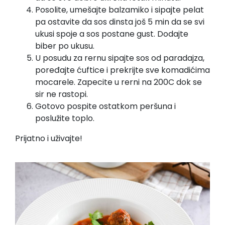
Posolite, umešajte balzamiko i sipajte pelat
pa ostavite da sos dinsta još 5 min da se svi
ukusi spoje a sos postane gust. Dodajte
biber po ukusu.
U posudu za rernu sipajte sos od paradajza,
poređajte ćuftice i prekrijte sve komadićima
mocarele. Zapecite u rerni na 200C dok se
sir ne rastopi.
Gotovo pospite ostatkom peršuna i
poslužite toplo.
Prijatno i uživajte!