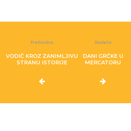
Prethodna
Sledeća
VODIČ KROZ ZANIMLJIVU
DANI GRČKE U
STRANU ISTORIJE
MERCATORU