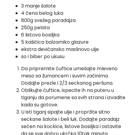
3 manje šalote
4 čena belog luka
800g svežeg paradajza
250g pelata
6 listova bosiljka
5 kašičica balzamiko glazure
ekstra devičansko maslinovo ulje
so i biber po ukusu
Da pripremite ćuftice umešajte mleveno
meso sa žumancem i suvim začinima.
Dodajte prezle i 2/3 seckanog peršuna.
Oblikujte ćuftice, ispecite ih na puteru u
tiganju da porumene sa svih strana i izvadite
kada su gotove.
U isti tiganj sipajte ulje i propržite sitno
seckane šalote i beli luk. Dodajte paradajz
sečen na kockice, listove bosiljka i ostavite
da se sve dobro ukrčka 10tak minuta.