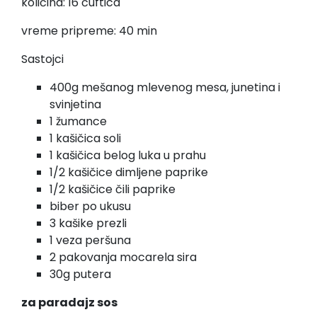
količina: 16 ćuftica
vreme pripreme: 40 min
Sastojci
400g mešanog mlevenog mesa, junetina i
svinjetina
1 žumance
1 kašičica soli
1 kašičica belog luka u prahu
1/2 kašičice dimljene paprike
1/2 kašičice čili paprike
biber po ukusu
3 kašike prezli
1 veza peršuna
2 pakovanja mocarela sira
30g putera
za paradajz sos