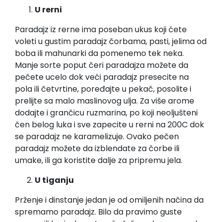
U rerni
Paradajz iz rerne ima poseban ukus koji ćete
voleti u gustim paradajz čorbama, pasti, jelima od
boba ili mahunarki da pomenemo tek neka.
Manje sorte poput čeri paradajza možete da
pečete ucelo dok veći paradajz presecite na
pola ili četvrtine, poređajte u pekač, posolite i
prelijte sa malo maslinovog ulja. Za više arome
dodajte i grančicu ruzmarina, po koji neoljušteni
čen belog luka i sve zapecite u rerni na 200C dok
se paradajz ne karamelizuje. Ovako pečen
paradajz možete da izblendate za čorbe ili
umake, ili ga koristite dalje za pripremu jela.
U tiganju
Prženje i dinstanje jedan je od omiljenih načina da
spremamo paradajz. Bilo da pravimo guste