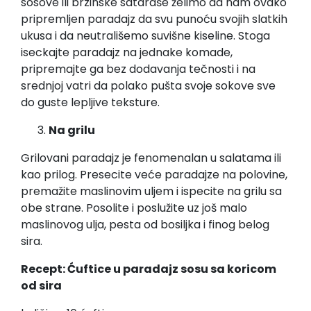
sosove ili brzinske sataraše želimo da nam ovako
pripremljen paradajz da svu punoću svojih slatkih
ukusa i da neutrališemo suvišne kiseline. Stoga
iseckajte paradajz na jednake komade,
pripremajte ga bez dodavanja tečnosti i na
srednjoj vatri da polako pušta svoje sokove sve
do guste lepljive teksture.
Na grilu
Grilovani paradajz je fenomenalan u salatama ili
kao prilog. Presecite veće paradajze na polovine,
premažite maslinovim uljem i ispecite na grilu sa
obe strane. Posolite i poslužite uz još malo
maslinovog ulja, pesta od bosiljka i finog belog
sira.
Recept: Ćuftice u paradajz sosu sa koricom
od sira