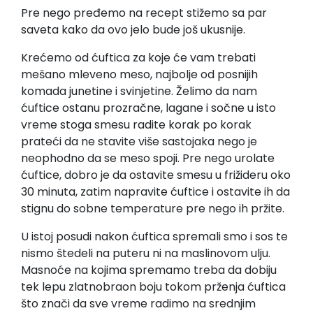
Pre nego pređemo na recept stižemo sa par
saveta kako da ovo jelo bude još ukusnije.
Krećemo od ćuftica za koje će vam trebati
mešano mleveno meso, najbolje od posnijih
komada junetine i svinjetine. Želimo da nam
ćuftice ostanu prozračne, lagane i sočne u isto
vreme stoga smesu radite korak po korak
prateći da ne stavite više sastojaka nego je
neophodno da se meso spoji. Pre nego urolate
ćuftice, dobro je da ostavite smesu u frižideru oko
30 minuta, zatim napravite ćuftice i ostavite ih da
stignu do sobne temperature pre nego ih pržite.
U istoj posudi nakon ćuftica spremali smo i sos te
nismo štedeli na puteru ni na maslinovom ulju.
Masnoće na kojima spremamo treba da dobiju
tek lepu zlatnobraon boju tokom prženja ćuftica
što znači da sve vreme radimo na srednjim