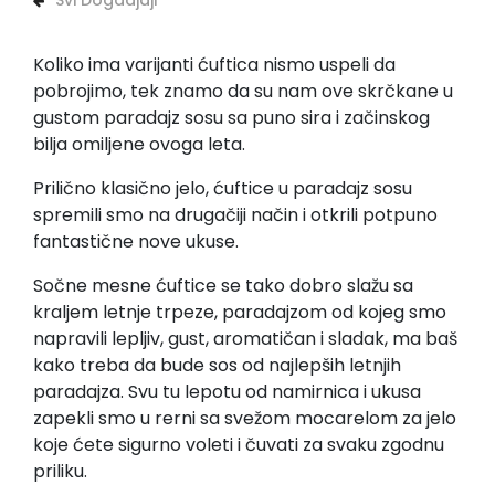
Svi Dogadjaji
Koliko ima varijanti ćuftica nismo uspeli da
pobrojimo, tek znamo da su nam ove skrčkane u
gustom paradajz sosu sa puno sira i začinskog
bilja omiljene ovoga leta.
Prilično klasično jelo, ćuftice u paradajz sosu
spremili smo na drugačiji način i otkrili potpuno
fantastične nove ukuse.
Sočne mesne ćuftice se tako dobro slažu sa
kraljem letnje trpeze, paradajzom od kojeg smo
napravili lepljiv, gust, aromatičan i sladak, ma baš
kako treba da bude sos od najlepših letnjih
paradajza. Svu tu lepotu od namirnica i ukusa
zapekli smo u rerni sa svežom mocarelom za jelo
koje ćete sigurno voleti i čuvati za svaku zgodnu
priliku.