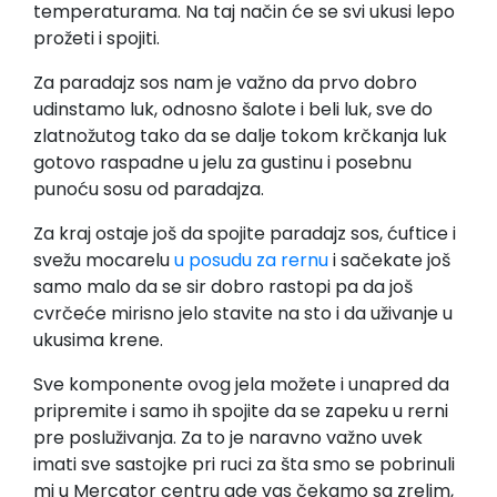
temperaturama. Na taj način će se svi ukusi lepo
prožeti i spojiti.
Za paradajz sos nam je važno da prvo dobro
udinstamo luk, odnosno šalote i beli luk, sve do
zlatnožutog tako da se dalje tokom krčkanja luk
gotovo raspadne u jelu za gustinu i posebnu
punoću sosu od paradajza.
Za kraj ostaje još da spojite paradajz sos, ćuftice i
svežu mocarelu
u posudu za rernu
i sačekate još
samo malo da se sir dobro rastopi pa da još
cvrčeće mirisno jelo stavite na sto i da uživanje u
ukusima krene.
Sve komponente ovog jela možete i unapred da
pripremite i samo ih spojite da se zapeku u rerni
pre posluživanja. Za to je naravno važno uvek
imati sve sastojke pri ruci za šta smo se pobrinuli
mi u Mercator centru gde vas čekamo sa zrelim,