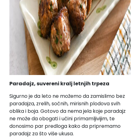
Paradajz, suvereni kralj letnjih trpeza
Sigurno je da leto ne možemo da zamislimo bez
paradajza, zrelih, sočnih, mirisnih plodova svih
oblika i boja. Gotovo da nema jela koje paradajz
ne može da obogati i učini primamljivijim, te
donosimo par predloga kako da pripremamo
paradajz za što više ukusa.