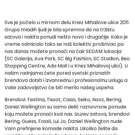
Sve je počelo u mirnom delu Knez Mihailove ulice 2011.
Grupa mladih ljudi je bila spremna da na tržištu
satova i nakita ponudi nešto novo i drugačije. Kako je
vreme odmicalo tako se naš kolektiv proširivao pa
nas danas možete pronaći na čak SEDAM lokacija
(SC Galerija, Ava Park, SC Big Fashion, SC Stadion, Beo
Shopping Centre, Ada Mall i u Knez Mihailovoj ulici). U
našim radnjama ćete pored svetski priznatih
brendova dobiti i izvanrednu i profesionalnu uslugu a
Vaše zadovoljstvo će biti merilo našeg uspeha.
Brendovi: Festina, Tissot, Casio, Seiko, Nooz, Bering,
Daniel Wellington su samo delić raznovrsne ponude
koju možete pronaći kod nas. Izuzev satova, brendovi
Bering, Guess, Fossil, Lui Jo, Daniel Wellington nude
Vam prefinjene komade nakita. Ukoliko želite da