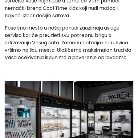
usrećite vaše najmlađe u tome će Vam pomoći
nemački brend Cool Time Kids koji nudi možda i
najveći izbor dečijih satova.
Posebno mesto u našoj ponudi zauzimaju usluge
servisa koji će preuzieti svu potrebnu brigu o
održavanju Vašeg sata. Zamenu baterija i narukvica
vršimo na licu mesta. Uložićemo maksimalan trud da
Vaša očekivanja ispunimo a poverenje opravdamo.