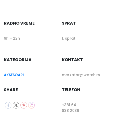
RADNO VREME
SPRAT
9h – 22h
1. sprat
KATEGORIJA
KONTAKT
AKSESOARI
merkator@watch.rs
SHARE
TELEFON
+381 64
838 2039