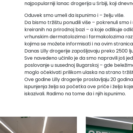
najpopularniji lanac drogerija u Srbiji, koji dne
Oduvek smo umeli da ispunimo i – želju više.
Da bismo tržištu ponudili više – pokrenuli smo
kreiranih na prirodnoj bazi – a koje odlikuje odl
vrhunskim dermatolozima i farmakolozima razv
kojima se možete informisati i na ovim stranic
Danas Lilly drogerije zapošljavaju preko 2500 lj
Sve navedeno učinilo je da smo napravili još je
poslovanje u susednoj Bugarskoj – gde beležimo
moglo očekivati prilikom ulaska na strano tržiš
Ove godine Lilly drogerije proslavljaju 20 godi
ispunjenja želja sa početka ove priče i želja 
iskazivali. Radimo na tome da i njih ispunimo.