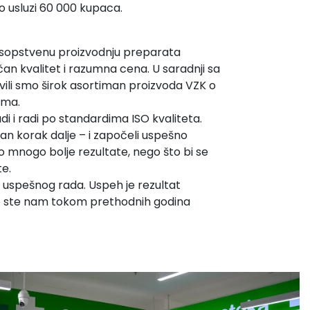
vno usluzi 60 000 kupaca.
 i sopstvenu proizvodnju preparata
ičan kvalitet i razumna cena. U saradnji sa
ili smo širok asortiman proizvoda VZK o
ama.
udi i radi po standardima ISO kvaliteta.
dan korak dalje – i započeli uspešno
 mnogo bolje rezultate, nego što bi se
te.
na uspešnog rada. Uspeh je rezultat
koje ste nam tokom prethodnih godina