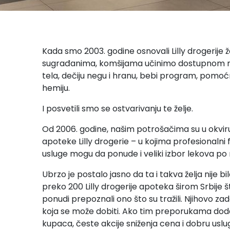
Kada smo 2003. godine osnovali Lilly drogerije 
sugrađanima, komšijama učinimo dostupnom naj
tela, dečiju negu i hranu, bebi program, pomoć
hemiju.
I posvetili smo se ostvarivanju te želje.
Od 2006. godine, našim potrošačima su u okviru 
apoteke Lilly drogerie – u kojima profesionaln
usluge mogu da ponude i veliki izbor lekova p
Ubrzo je postalo jasno da ta i takva želja nije 
preko 200 Lilly drogerije apoteka širom Srbije š
ponudi prepoznali ono što su tražili. Njihovo za
koja se može dobiti. Ako tim preporukama doda
kupaca, česte akcije sniženja cena i dobru uslug