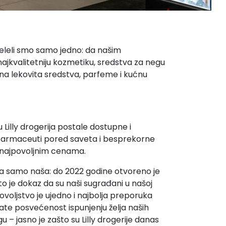
želeli smo samo jedno: da našim
kvalitetniju kozmetiku, sredstva za negu
na lekovita sredstva, parfeme i kućnu
Lilly drogerija postale dostupne i
i farmaceuti pored saveta i besprekorne
o najpovoljnim cenama.
bila samo naša: do 2022 godine otvoreno je
to je dokaz da su naši sugrađani u našoj
dovoljstvo je ujedno i najbolja preporuka
te posvećenost ispunjenju želja naših
u – jasno je zašto su Lilly drogerije danas