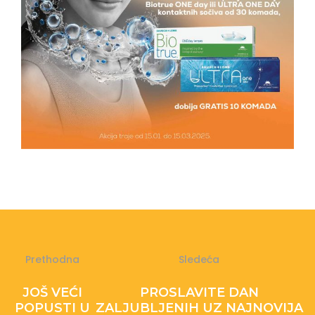
Prethodna
Sledeća
JOŠ VEĆI
PROSLAVITE DAN
POPUSTI U
ZALJUBLJENIH UZ NAJNOVIJA