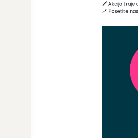
🖊️ Akcija traj
🔗 Posetite nas 