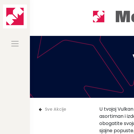
U tvojoj Vulkan
Sve Akcije
asortiman i izd
obogatite svoju
sjajne popuste.