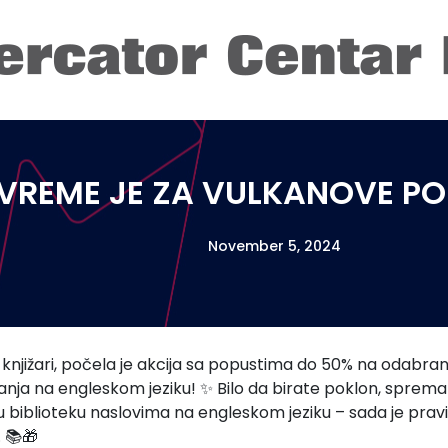
VREME JE ZA VULKANOVE PO
November 5, 2024
 knjižari, počela je akcija sa popustima do 50% na odabrani
anja na engleskom jeziku! ✨ Bilo da birate poklon, spremate 
 biblioteku naslovima na engleskom jeziku – sada je pravi 
 📚🎁