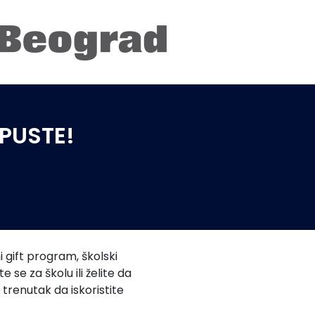
PUSTE!
 gift program, školski
se za školu ili želite da
trenutak da iskoristite