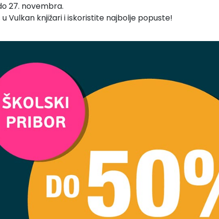
e do 27. novembra.
u Vulkan knjižari i iskoristite najbolje popuste!