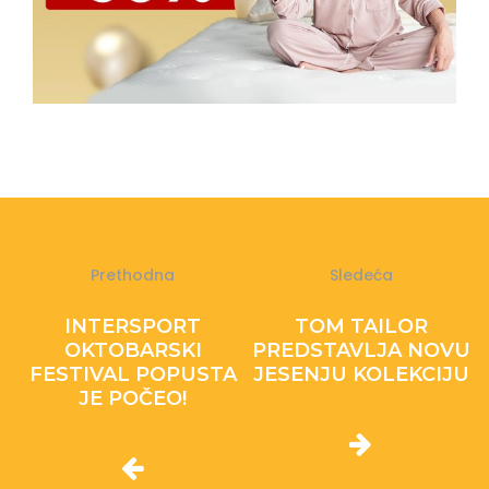
Prethodna
Sledeća
INTERSPORT
TOM TAILOR
OKTOBARSKI
PREDSTAVLJA NOVU
FESTIVAL POPUSTA
JESENJU KOLEKCIJU
JE POČEO!