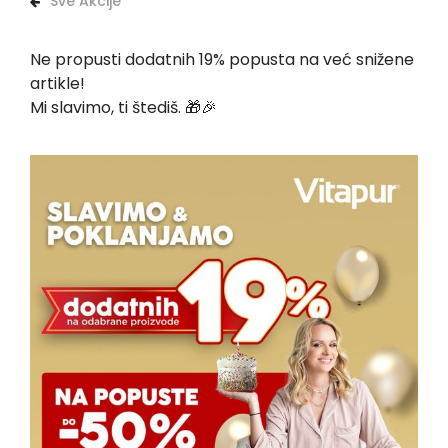
Sve Akcije
Ne propusti dodatnih 19% popusta na već snižene
artikle!
Mi slavimo, ti štediš. 🎁🎉