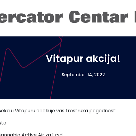
Vitapur akcija!
September 14, 2022
eka u Vitapuru očekuje vas trostruka pogodnost:
sta
annabia Active Air za 1 rsd