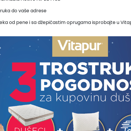
oruka do vaše adrese
ušeka od pene i sa džepičastim oprugama isprobajte u Vita