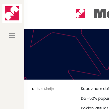
Kupovinom duš
Sve Akcije
Do -50% popu
Poklon jastuk C