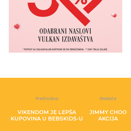
Prethodna
Sledeća
VIKENDOM JE LEPŠA
JIMMY CHOO
KUPOVINA U BEBSKIDS-U
AKCIJA