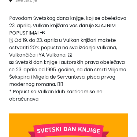
Sve Akcije
Povodom Svetskog dana knjige, koji se obeležava
23. aprila, Vulkan knjižara vas daruje SJAJNIM
POPUSTIMA! 📢
🗓️ Od 19. do 23. aprila u Vulkan knjižari možete
ostvariti 20% popusta na sva izdanja Vulkana,
Vulkančića i YA Vulkana. 📖
📖 Svetski dan knjige i autorskih prava obeležava
se 23. aprila od 1995. godine, na dan smrti Vilijama
Šekspira i Migela de Servantesa, pisca prvog
modernog romana. ✍🏻
* Popust sa Vulkan klub karticom se ne
obračunava