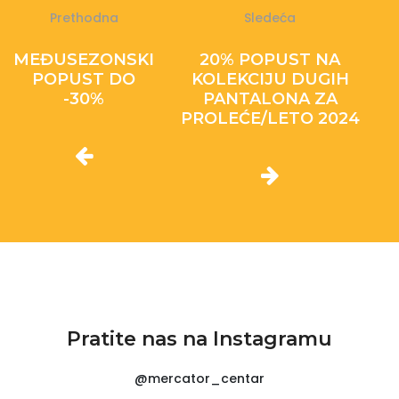
Prethodna
Sledeća
MEĐUSEZONSKI
20% POPUST NA
POPUST DO
KOLEKCIJU DUGIH
-30%
PANTALONA ZA
PROLEĆE/LETO 2024
Pratite nas na Instagramu
@mercator_centar