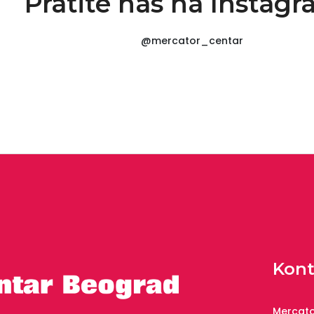
Pratite nas na Instag
@mercator_centar
Kont
Mercato