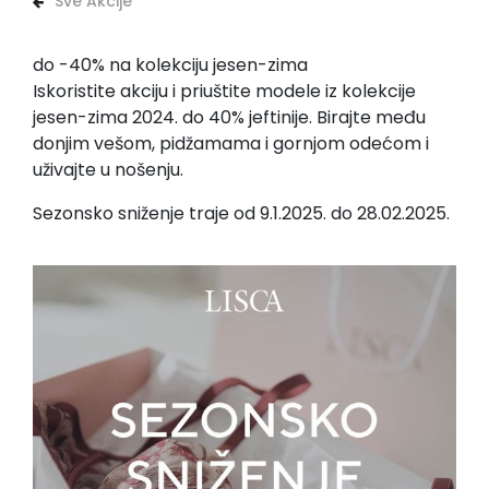
Sve Akcije
do -40% na kolekciju jesen-zima
Iskoristite akciju i priuštite modele iz kolekcije
jesen-zima 2024. do 40% jeftinije. Birajte među
donjim vešom, pidžamama i gornjom odećom i
uživajte u nošenju.
Sezonsko sniženje traje od 9.1.2025. do 28.02.2025.