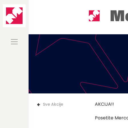
AKCIJA!!
Sve Akcije
Posetite Merca