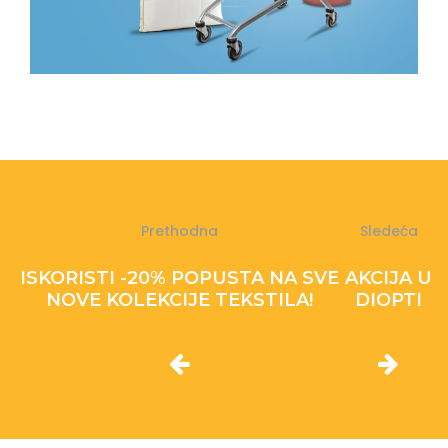
Prethodna
Sledeća
ISKORISTI -20% POPUSTA NA SVE
AKCIJA U
NOVE KOLEKCIJE TEKSTILA!
DIOPTI