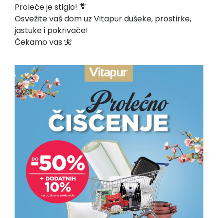
Proleće je stiglo! 💐
Osvežite vaš dom uz Vitapur dušeke, prostirke,
jastuke i pokrivače!
Čekamo vas 🌺