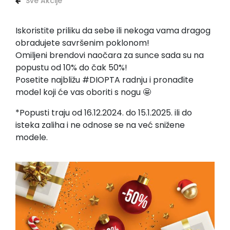
Sve Akcije
Iskoristite priliku da sebe ili nekoga vama dragog
obradujete savršenim poklonom!
Omiljeni brendovi naočara za sunce sada su na
popustu od 10% do čak 50%!
Posetite najbližu #DIOPTA radnju i pronađite
model koji će vas oboriti s nogu 🤩
*Popusti traju od 16.12.2024. do 15.1.2025. ili do
isteka zaliha i ne odnose se na već snižene
modele.