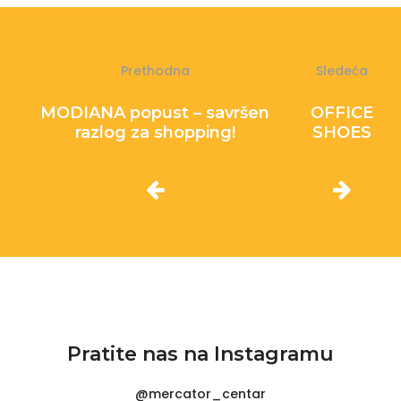
Prethodna
Sledeća
MODIANA popust – savršen
OFFICE
razlog za shopping!
SHOES
Pratite nas na Instagramu
@mercator_centar