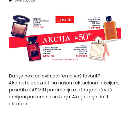
Sve Akcije
Da li je neki od ovih parfema vaš favorit?
Ako niste upoznati sa našom aktuelnom akcijom,
posetite JASMIN parfimeriju možda je baš vaš
omiljeni parfem na sniženju. Akcija traje do 11.
oktobra.