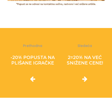
Prethodna
Sledeća
-20% POPUSTA NA
2=20% NA VEĆ
PLIŠANE IGRAČKE
SNIŽENE CENE!