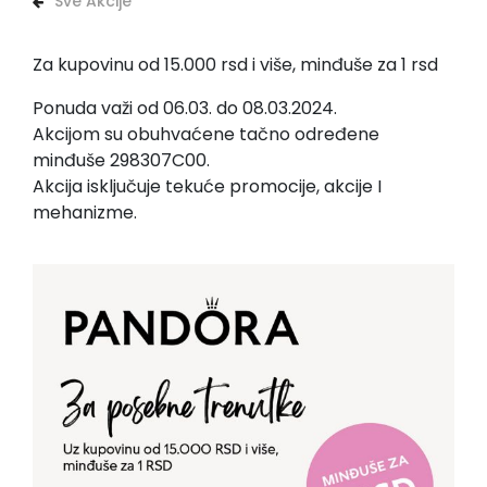
Sve Akcije
Za kupovinu od 15.000 rsd i više, minđuše za 1 rsd
Ponuda važi od 06.03. do 08.03.2024.
Akcijom su obuhvaćene tačno određene
minđuše 298307C00.
Akcija isključuje tekuće promocije, akcije I
mehanizme.