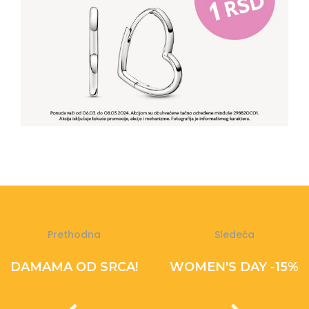
Prethodna
Sledeća
DAMAMA OD SRCA!
WOMEN'S DAY -15%