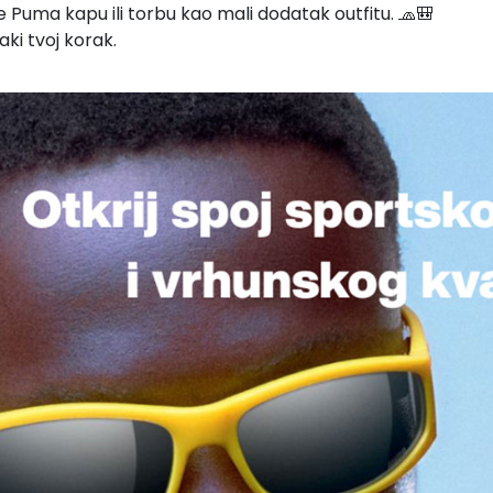
e Puma kapu ili torbu kao mali dodatak outfitu. 🧢🎒
vaki tvoj korak.