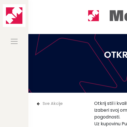
OTKR
Otkrij stil i k
Sve Akcije
Izaberi svoj omi
pogodnosti.
Uz kupovinu Pu