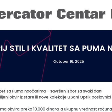
IJ STIL I KVALITET SA PUM
October 16, 2025
valitet sa Puma naočarima – savršen izbor za svaki dan!
ljeni okvir iz stare ili nove kolekcije u Sani Optik poslovnici
ma okvira preko 10.000 dinara, a ukupnu vrednost računa