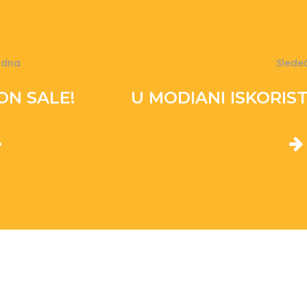
odna
Slede
ON SALE!
U MODIANI ISKORIS