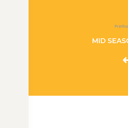
Preth
MID SEAS