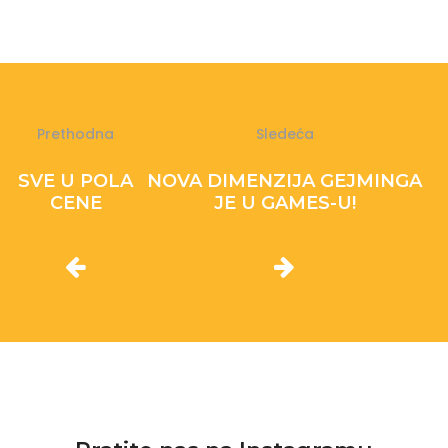
Prethodna
Sledeća
SVE U POLA
NOVA DIMENZIJA GEJMINGA
CENE
JE U GAMES-U!