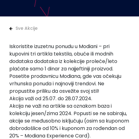
Sve Akcije
Iskoristite izuzetnu ponudu u Modiani – pri
kupovini tri artikla tekstila, obuće ili modnih
dodataka dodataka iz kolekcije proleće/leto
plaćate samo 1 dinar za najjeftiniji proizvod.
Posetite prodavnicu Modiana, gde vas očekuju
vrhunska ponuda i najnoviji trendovi. Ne
propustite priliku da osvežite svoj stil!
Akcija važi od 25.07. do 28.07.2024.
Akcija ne važi na artikle sa oznakom baza i
kolekciju jesen/zima 2024. Popusti se ne sabiraju,
akcije se međusobno isključuju (osim sa kuponom
dobrodošlice od 10% i kuponom za rođendan od
20% – Modiana Experience Card).