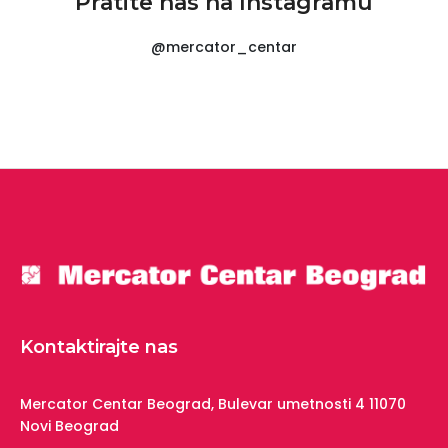
Pratite nas na Instagramu
@mercator_centar
Kontaktirajte nas
Mercator Centar Beograd,
Bulevar umetnosti 4
11070
Novi Beograd