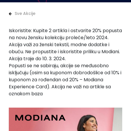
Sve Akcije
Iskoristite: Kupite 2 artikla i ostvarite 20% popusta
na novu žensku kolekciju proleće/leto 2024.
Akcija važi za ženski tekstil, modne dodatke i
obuću. Ne propustite i iskoristite priliku u Modiani.
Akcija traje do 10. 3. 2024.
Popusti se ne sabiraju, akcije se međusobno
isključuju (osim sa kuponom dobrodošlice od 10% i
kuponom za rođendan od 20% – Modiana
Experience Card). Akcija ne važi na artikle sa
oznakom baza