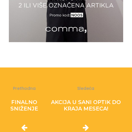
Prethodna
Sledeća
FINALNO
AKCIJA U SANI OPTIK DO
SNIŽENJE
KRAJA MESECA!