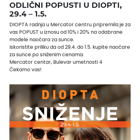
ODLIČNI POPUSTI U DIOPTI,
29.4 – 1.5.
DIOPTA radnja u Mercator centru pripremila je za
vas POPUST u iznosu od 10% i 20% na odabrane
modele naočara za sunce.
Iskoristite priliku da od 29.4. do 1.5. kupite naočare
za sunce po sniženim cenama.
Mercator centar, Bulevar umetnosti 4
Čekamo vas!