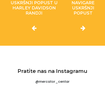
USKRŠNJI POPUST U
NAVIGARE
HARLEY DAVIDSON
USKRŠNJI
RANDJI
POPUST
Pratite nas na Instagramu
@mercator_centar