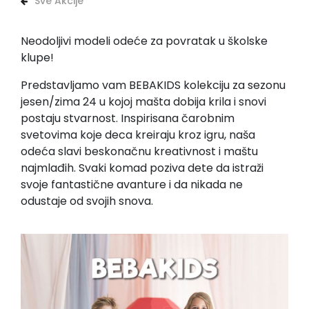
Sve Akcije
Neodoljivi modeli odeće za povratak u školske
klupe!
Predstavljamo vam BEBAKIDS kolekciju za sezonu
jesen/zima 24 u kojoj mašta dobija krila i snovi
postaju stvarnost. Inspirisana čarobnim
svetovima koje deca kreiraju kroz igru, naša
odeća slavi beskonačnu kreativnost i maštu
najmlađih. Svaki komad poziva dete da istraži
svoje fantastične avanture i da nikada ne
odustaje od svojih snova.