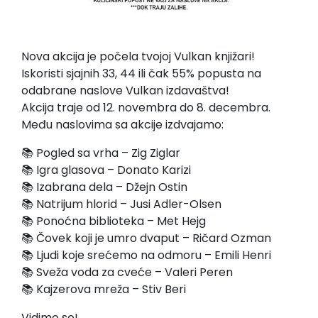
Nova akcija je počela tvojoj Vulkan knjižari!
Iskoristi sjajnih 33, 44 ili čak 55% popusta na
odabrane naslove Vulkan izdavaštva!
Akcija traje od 12. novembra do 8. decembra.
Među naslovima sa akcije izdvajamo:
📚 Pogled sa vrha – Zig Ziglar
📚 Igra glasova – Donato Karizi
📚 Izabrana dela – Džejn Ostin
📚 Natrijum hlorid – Jusi Adler-Olsen
📚 Ponoćna biblioteka – Met Hejg
📚 Čovek koji je umro dvaput – Ričard Ozman
📚 Ljudi koje srećemo na odmoru – Emili Henri
📚 Sveža voda za cveće – Valeri Peren
📚 Kajzerova mreža – Stiv Beri
Vidimo se!