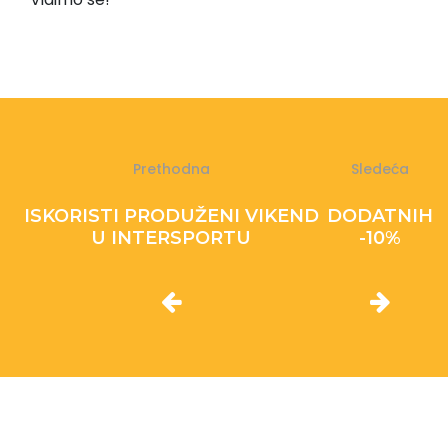
Prethodna
Sledeća
ISKORISTI PRODUŽENI VIKEND
DODATNIH
U INTERSPORTU
-10%