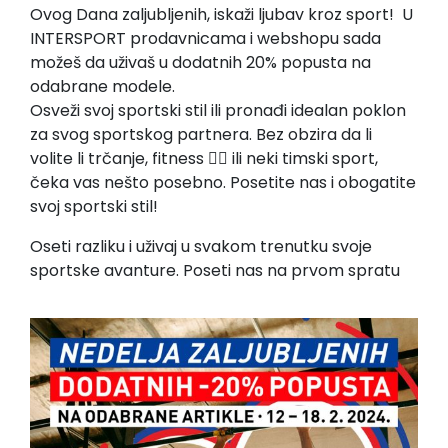
Ovog Dana zaljubljenih, iskaži ljubav kroz sport! U
INTERSPORT prodavnicama i webshopu sada
možeš da uživaš u dodatnih 20% popusta na
odabrane modele.
Osveži svoj sportski stil ili pronađi idealan poklon
za svog sportskog partnera. Bez obzira da li
volite li trčanje, fitness 🏋🏻 ili neki timski sport,
čeka vas nešto posebno. Posetite nas i obogatite
svoj sportski stil!
Oseti razliku i uživaj u svakom trenutku svoje
sportske avanture. Poseti nas na prvom spratu