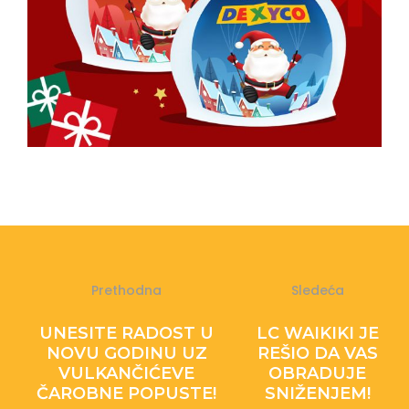
Prethodna
Sledeća
UNESITE RADOST U
LC WAIKIKI JE
NOVU GODINU UZ
REŠIO DA VAS
VULKANČIĆEVE
OBRADUJE
ČAROBNE POPUSTE!
SNIŽENJEM!