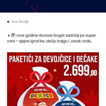
Sve Akcije
👧🧒 I ove godine donose bogat sadržaj po super
ceni – sjajne igračke, dečju knjigu i Jazak vodu.