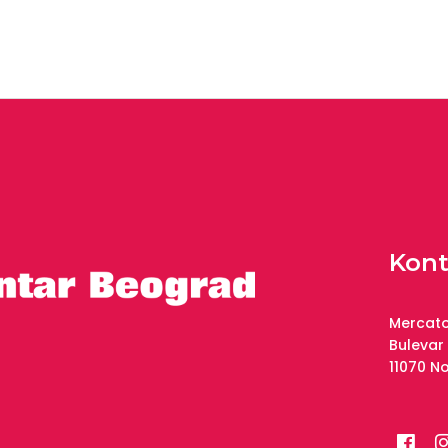
Kont
Mercato
Bulevar
11070 N